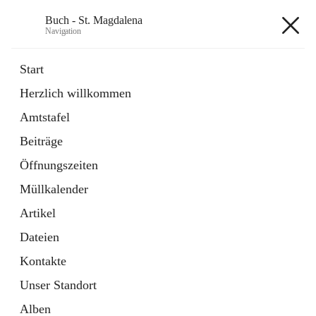
Buch - St. Magdalena
Navigation
Buch - St. Magdalena
Start
Herzlich willkommen
Gemeinde
Amtstafel
11 Schnellzugriffe
Beiträge
Bürgerservice
10 Schnellzugriffe
Öffnungszeiten
Müllkalender
+6
Artikel
Dateien
Kontakte
Unser Standort
Hauptadresse
Alben