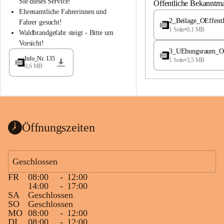
S
S
Sie dieses Service!
Öffentliche Bekanntm
t
t
Ehrenamtliche Fahrerinnen und 
.
.
2_Beilage_OEffent
Fahrer gesucht!
M
M
1 Seite
•
0,1 MB
Waldbrandgefahr steigt - Bitte um 
a
a
Vorsicht!
g
g
3_UEbungsraum_OEs
d
d
Info_Nr. 135
1 Seite
•
3,5 MB
a
a
0,6 MB
l
l
e
e
n
n
a
a
Öffnungszeiten
Geschlossen
FR
08:00
-
12:00
14:00
-
17:00
SA
Geschlossen
SO
Geschlossen
MO
08:00
-
12:00
DI
08:00
-
12:00