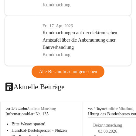
Kundmachung
Fr., 17. Apr. 2026
Kundmachungen auf der elektronischen
Amtstafel über die Anberaumung einer
Bauverhandlung
Kundmachung
Alle Bekanntmachungen sehen
Aktuelle Beiträge
B
B
vor 13 Stunden
vor 4 Tagen
Amtliche Mitteilung
Amtliche Mitteilung
u
u
Informationsblatt Nr. 135
Übung des Bundesheeres von
c
c
Bitte Wasser sparen!
h
h
Bekanntmachung
-
-
Hundkot-Beutelspender - Nutzen 
03.08.2026