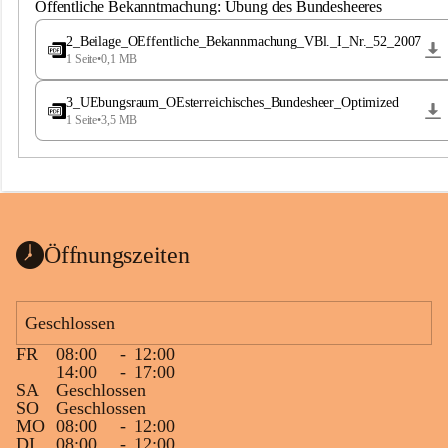
S
Öffentliche Bekanntmachung: Übung des Bundesheeres
t
.
2_Beilage_OEffentliche_Bekannmachung_VBl._I_Nr._52_2007
M
1 Seite
•
0,1 MB
a
g
3_UEbungsraum_OEsterreichisches_Bundesheer_Optimized
d
1 Seite
•
3,5 MB
a
l
e
n
a
Öffnungszeiten
Geschlossen
FR
08:00
-
12:00
14:00
-
17:00
SA
Geschlossen
SO
Geschlossen
MO
08:00
-
12:00
DI
08:00
-
12:00