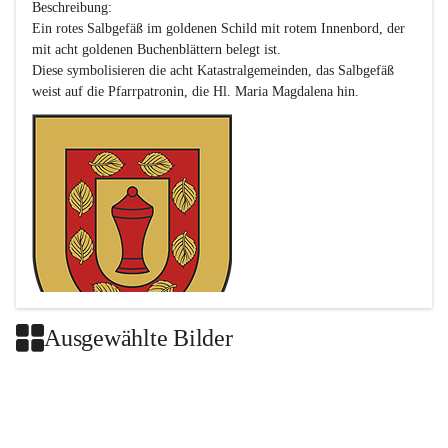
Beschreibung:

Ein rotes Salbgefäß im goldenen Schild mit rotem Innenbord, der 
mit acht goldenen Buchenblättern belegt ist.

Diese symbolisieren die acht Katastralgemeinden, das Salbgefäß 
Ausgewählte Bilder
Das neue Wappen ist eine Verschmelzung der Wappen der ehemals 
selbstständigen Gemeinden Buch-Geiseldorf und St. Magdalena.
