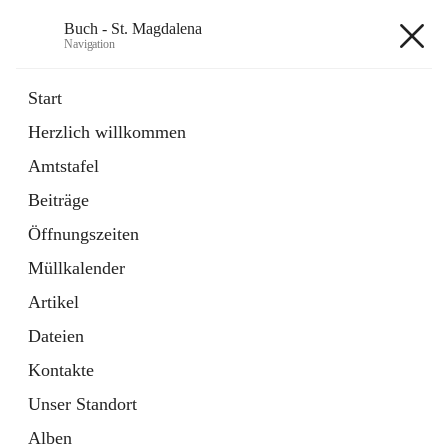
Buch - St. Magdalena
Navigation
Buch - St. Magdalena
Start
Herzlich willkommen
Gemeinde
Amtstafel
11 Schnellzugriffe
Beiträge
Bürgerservice
10 Schnellzugriffe
Öffnungszeiten
Müllkalender
+6
Artikel
Dateien
Kontakte
Unser Standort
Hauptadresse
Alben