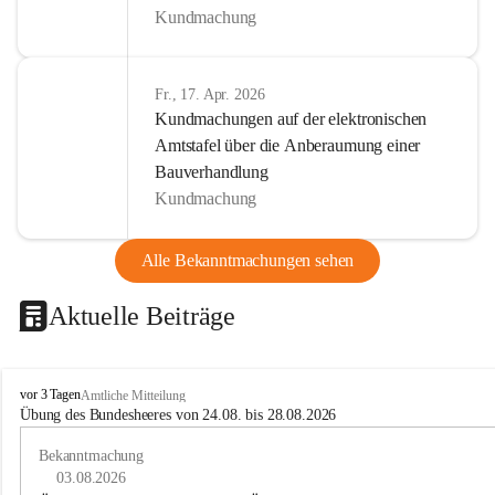
Kundmachung
Fr., 17. Apr. 2026
Kundmachungen auf der elektronischen
Amtstafel über die Anberaumung einer
Bauverhandlung
Kundmachung
Alle Bekanntmachungen sehen
Aktuelle Beiträge
B
vor 3 Tagen
Amtliche Mitteilung
u
Übung des Bundesheeres von 24.08. bis 28.08.2026
c
h
Bekanntmachung
-
03.08.2026