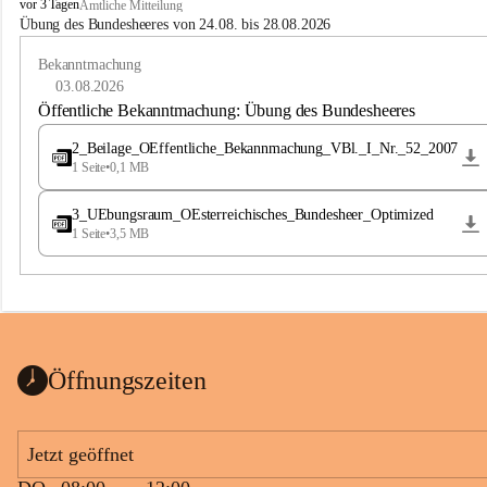
B
vor 3 Tagen
Amtliche Mitteilung
u
Übung des Bundesheeres von 24.08. bis 28.08.2026
c
h
Bekanntmachung
-
03.08.2026
S
Öffentliche Bekanntmachung: Übung des Bundesheeres
t
.
2_Beilage_OEffentliche_Bekannmachung_VBl._I_Nr._52_2007
M
1 Seite
•
0,1 MB
a
g
3_UEbungsraum_OEsterreichisches_Bundesheer_Optimized
d
1 Seite
•
3,5 MB
a
l
e
n
a
Öffnungszeiten
Jetzt geöffnet