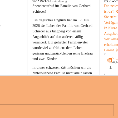
B
B
vor 2 Wochen
vor 2 Woc
Ankündigung
u
u
Spendenaufruf für Familie von Gerhard 
Die neue
c
c
Schieder!
ist da"! 
h
h
Sie steht
-
-
Ein tragisches Unglück hat am 17. Juli 
Verfügun
S
S
r 
2026 das Leben der Familie von Gerhard 
In Kürze 
t
t
Schieder aus Jungberg von einem 
Ausgabe 
.
.
Augenblick auf den anderen völlig 
M
M
Wir wüns
verändert. Ein geliebter Familienvater 
a
a
erholsam
wurde viel zu früh aus dem Leben 
g
g
Lesen! 
d
d
gerissen und zurückbleiben seine Ehefrau 
a
a
V3_G
und zwei Kinder.
l
l
44,
 
e
e
In dieser schweren Zeit möchten wir die 
n
n
hinterbliebene Familie nicht allein lassen. 
a
a
Mit Ihrer Spende können Sie ein Zeichen 
der Anteilnahme und der Solidarität setzen.
Wir danken allen Spenderinnen und 
n 
Spendern von Herzen für ihre 
e 
Unterstützung, ihre Hilfsbereitschaft und 
ihr Mitgefühl.