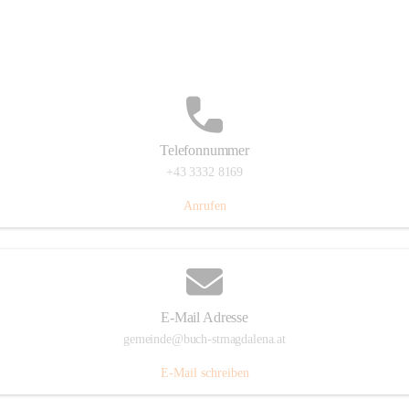
St. Magdalena 55, 8274 Buch-St. Magdalena, AUT
Auf Karte ansehen
Telefonnummer
+43 3332 8169
Anrufen
E-Mail Adresse
gemeinde@buch-stmagdalena.at
E-Mail schreiben