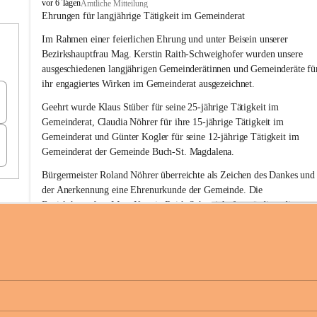
B
vor 6 Tagen
Amtliche Mitteilung
u
Ehrungen für langjährige Tätigkeit im Gemeinderat
c
Im Rahmen einer feierlichen Ehrung und unter Beisein unserer 
h
-
Bezirkshauptfrau Mag. Kerstin Raith-Schweighofer wurden unsere 
S
ausgeschiedenen langjährigen Gemeinderätinnen und Gemeinderäte fü
t
ihr engagiertes Wirken im Gemeinderat ausgezeichnet.
.
M
Geehrt wurde 
Klaus Stüber 
für seine 
25-jährige Tätigkeit
 im 
a
Gemeinderat, 
Claudia Nöhrer 
für ihre
 15-jährige Tätigkeit
 im 
g
Gemeinderat und 
Günter Kogler 
für seine
 12-jährige Tätigkeit
 im 
d
Gemeinderat der Gemeinde Buch-St. Magdalena. 
a
l
Bürgermeister Roland Nöhrer überreichte als Zeichen des Dankes und
e
der Anerkennung eine Ehrenurkunde der Gemeinde. Die 
n
Bezirkshauptfrau Mag. Kerstin Raith-Schweighofer würdigte die 
a
langjährige kommunalpolitische Tätigkeit mit der Überreichung eines 
Ehrendiploms der Steiermärkischen Landesregierung.
Die Gemeinde Buch-St. Magdalena und das Land Steiermark bedanke
sich herzlich für den langjährigen Einsatz, das verantwortungsbewusst
+6
Engagement und die wertvolle Mitarbeit zum Wohle der 
Gemeindebürgerinnen und Gemeindebürger!