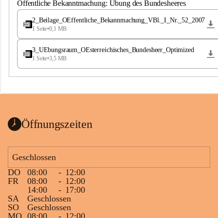
S
Öffentliche Bekanntmachung: Übung des Bundesheeres
t
.
2_Beilage_OEffentliche_Bekannmachung_VBl._I_Nr._52_2007
M
1 Seite
•
0,1 MB
a
g
3_UEbungsraum_OEsterreichisches_Bundesheer_Optimized
d
1 Seite
•
3,5 MB
a
l
e
n
a
Öffnungszeiten
Geschlossen
DO
08:00
-
12:00
FR
08:00
-
12:00
14:00
-
17:00
SA
Geschlossen
SO
Geschlossen
MO
08:00
-
12:00