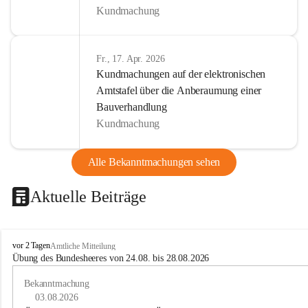
Kundmachung
Fr., 17. Apr. 2026
Kundmachungen auf der elektronischen
Amtstafel über die Anberaumung einer
Bauverhandlung
Kundmachung
Alle Bekanntmachungen sehen
Aktuelle Beiträge
B
vor 2 Tagen
Amtliche Mitteilung
u
Übung des Bundesheeres von 24.08. bis 28.08.2026
c
h
Bekanntmachung
-
03.08.2026