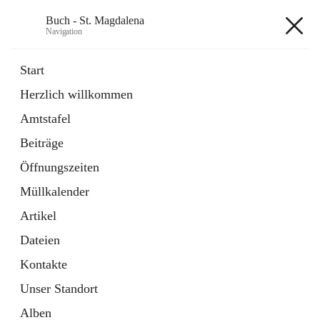
Buch - St. Magdalena
Navigation
Buch - St. Magdalena
Start
Herzlich willkommen
Gemeinde
Amtstafel
11 Schnellzugriffe
Beiträge
Bürgerservice
10 Schnellzugriffe
Öffnungszeiten
Müllkalender
+6
Artikel
Dateien
Kontakte
Unser Standort
Hauptadresse
Alben