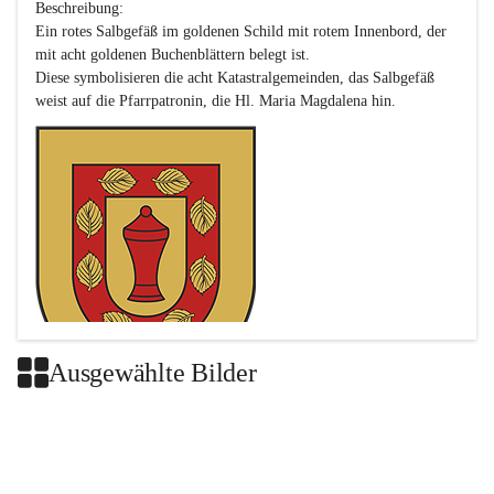
Beschreibung:

Ein rotes Salbgefäß im goldenen Schild mit rotem Innenbord, der 
mit acht goldenen Buchenblättern belegt ist.

Diese symbolisieren die acht Katastralgemeinden, das Salbgefäß 
Ausgewählte Bilder
Das neue Wappen ist eine Verschmelzung der Wappen der ehemals 
selbstständigen Gemeinden Buch-Geiseldorf und St. Magdalena.
