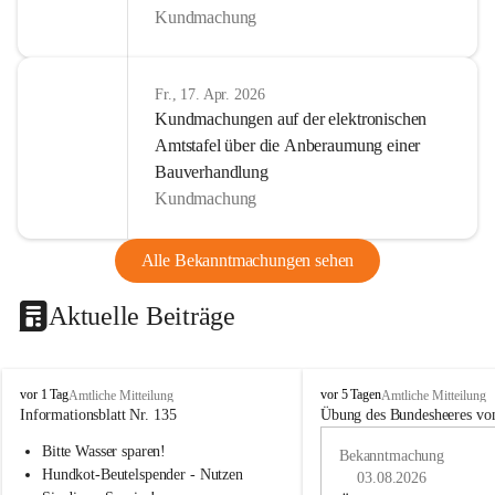
Kundmachung
Fr., 17. Apr. 2026
Kundmachungen auf der elektronischen
Amtstafel über die Anberaumung einer
Bauverhandlung
Kundmachung
Alle Bekanntmachungen sehen
Aktuelle Beiträge
B
B
vor 1 Tag
vor 5 Tagen
Amtliche Mitteilung
Amtliche Mitteilung
u
u
Informationsblatt Nr. 135
Übung des Bundesheeres von
c
c
Bitte Wasser sparen!
h
h
Bekanntmachung
-
-
Hundkot-Beutelspender - Nutzen 
03.08.2026