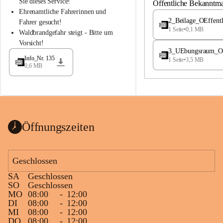
S
S
Sie dieses Service!
Öffentliche Bekanntm
t
t
Ehrenamtliche Fahrerinnen und 
.
.
2_Beilage_OEffent
Fahrer gesucht!
M
M
1 Seite
•
0,1 MB
Waldbrandgefahr steigt - Bitte um 
a
a
Vorsicht!
g
g
3_UEbungsraum_OEs
d
d
Info_Nr. 135
1 Seite
•
3,5 MB
a
a
0,6 MB
l
l
e
e
n
n
a
a
Öffnungszeiten
Geschlossen
SA
Geschlossen
SO
Geschlossen
MO
08:00
-
12:00
DI
08:00
-
12:00
MI
08:00
-
12:00
DO
08:00
-
12:00