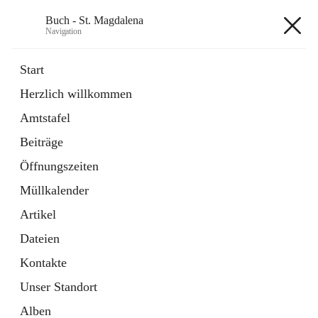
Buch - St. Magdalena
Navigation
Buch - St. Magdalena
Start
Herzlich willkommen
Gemeinde
Amtstafel
11 Schnellzugriffe
Beiträge
Bürgerservice
10 Schnellzugriffe
Öffnungszeiten
Müllkalender
+6
Artikel
Dateien
Kontakte
Unser Standort
Hauptadresse
Alben