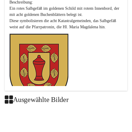
Beschreibung:

Ein rotes Salbgefäß im goldenen Schild mit rotem Innenbord, der 
mit acht goldenen Buchenblättern belegt ist.

Diese symbolisieren die acht Katastralgemeinden, das Salbgefäß 
Ausgewählte Bilder
Das neue Wappen ist eine Verschmelzung der Wappen der ehemals 
selbstständigen Gemeinden Buch-Geiseldorf und St. Magdalena.
