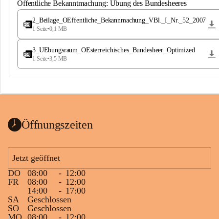
S
Öffentliche Bekanntmachung: Übung des Bundesheeres
t
.
2_Beilage_OEffentliche_Bekannmachung_VBl._I_Nr._52_2007
M
1 Seite
•
0,1 MB
a
g
3_UEbungsraum_OEsterreichisches_Bundesheer_Optimized
d
1 Seite
•
3,5 MB
a
l
e
n
a
Öffnungszeiten
Jetzt geöffnet
DO
08:00
-
12:00
FR
08:00
-
12:00
14:00
-
17:00
SA
Geschlossen
SO
Geschlossen
MO
08:00
-
12:00