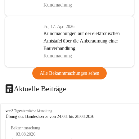
Kundmachung
Fr., 17. Apr. 2026
Kundmachungen auf der elektronischen
Amtstafel über die Anberaumung einer
Bauverhandlung
Kundmachung
Alle Bekanntmachungen sehen
Aktuelle Beiträge
B
vor 3 Tagen
Amtliche Mitteilung
u
Übung des Bundesheeres von 24.08. bis 28.08.2026
c
h
Bekanntmachung
-
03.08.2026