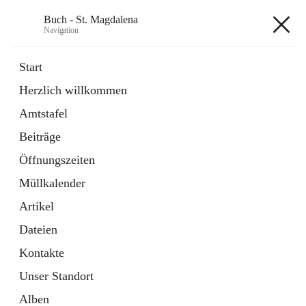
Buch - St. Magdalena
Navigation
Buch - St. Magdalena
Start
Herzlich willkommen
Gemeinde
Amtstafel
11 Schnellzugriffe
Beiträge
Bürgerservice
10 Schnellzugriffe
Öffnungszeiten
Müllkalender
+6
Artikel
Dateien
Kontakte
Unser Standort
Hauptadresse
Alben