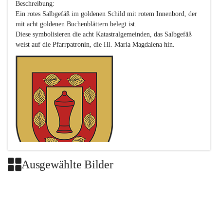
Beschreibung:

Ein rotes Salbgefäß im goldenen Schild mit rotem Innenbord, der 
mit acht goldenen Buchenblättern belegt ist.

Diese symbolisieren die acht Katastralgemeinden, das Salbgefäß 
Ausgewählte Bilder
Das neue Wappen ist eine Verschmelzung der Wappen der ehemals 
selbstständigen Gemeinden Buch-Geiseldorf und St. Magdalena.
