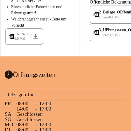
S
S
Sie dieses Service!
Öffentliche Bekanntm
t
t
Ehrenamtliche Fahrerinnen und 
.
.
2_Beilage_OEffent
Fahrer gesucht!
M
M
1 Seite
•
0,1 MB
Waldbrandgefahr steigt - Bitte um 
a
a
Vorsicht!
g
g
3_UEbungsraum_OEs
d
d
Info_Nr. 135
1 Seite
•
3,5 MB
a
a
0,6 MB
l
l
e
e
n
n
a
a
Öffnungszeiten
Jetzt geöffnet
FR
08:00
-
12:00
14:00
-
17:00
SA
Geschlossen
SO
Geschlossen
MO
08:00
-
12:00
DI
08:00
-
12:00