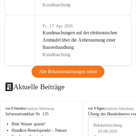
Kundmachung
Fr., 17. Apr. 2026
Kundmachungen auf der elektronischen
Amtstafel über die Anberaumung einer
Bauverhandlung
Kundmachung
Alle Bekanntmachungen sehen
Aktuelle Beiträge
B
B
vor 6 Stunden
vor 4 Tagen
Amtliche Mitteilung
Amtliche Mitteilung
u
u
Informationsblatt Nr. 135
Übung des Bundesheeres von
c
c
Bitte Wasser sparen!
h
h
Bekanntmachung
-
-
Hundkot-Beutelspender - Nutzen 
03.08.2026