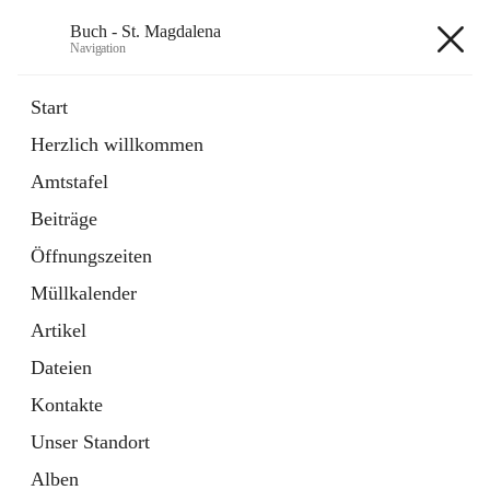
Buch - St. Magdalena
Navigation
Buch - St. Magdalena
Start
Herzlich willkommen
Gemeinde
Amtstafel
11 Schnellzugriffe
Beiträge
Bürgerservice
10 Schnellzugriffe
Öffnungszeiten
Müllkalender
+6
Artikel
Dateien
Kontakte
Unser Standort
Hauptadresse
Alben