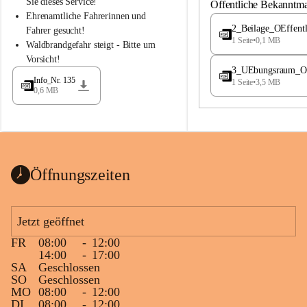
S
S
Sie dieses Service!
Öffentliche Bekanntm
t
t
Ehrenamtliche Fahrerinnen und 
.
.
2_Beilage_OEffent
Fahrer gesucht!
M
M
1 Seite
•
0,1 MB
Waldbrandgefahr steigt - Bitte um 
a
a
Vorsicht!
g
g
3_UEbungsraum_OEs
d
d
Info_Nr. 135
1 Seite
•
3,5 MB
a
a
0,6 MB
l
l
e
e
n
n
a
a
Öffnungszeiten
Jetzt geöffnet
FR
08:00
-
12:00
14:00
-
17:00
SA
Geschlossen
SO
Geschlossen
MO
08:00
-
12:00
DI
08:00
-
12:00