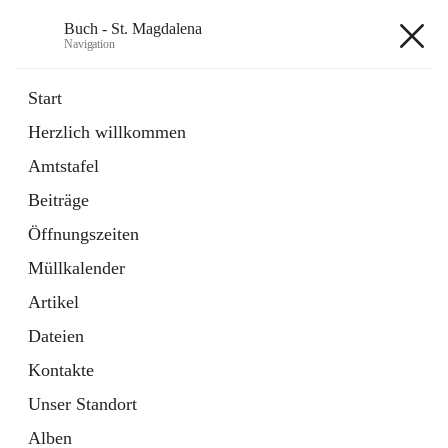
Buch - St. Magdalena
Navigation
Buch - St. Magdalena
Start
Herzlich willkommen
Gemeinde
Amtstafel
11 Schnellzugriffe
Beiträge
Bürgerservice
10 Schnellzugriffe
Öffnungszeiten
Müllkalender
+6
Artikel
Dateien
Kontakte
Unser Standort
Hauptadresse
Alben