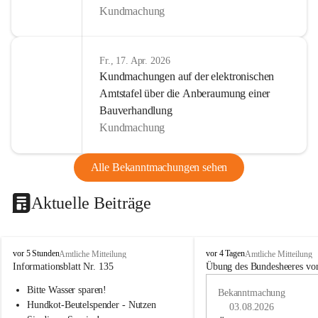
Kundmachung
Fr., 17. Apr. 2026
Kundmachungen auf der elektronischen
Amtstafel über die Anberaumung einer
Bauverhandlung
Kundmachung
Alle Bekanntmachungen sehen
Aktuelle Beiträge
B
B
vor 5 Stunden
vor 4 Tagen
Amtliche Mitteilung
Amtliche Mitteilung
u
u
Informationsblatt Nr. 135
Übung des Bundesheeres von
c
c
Bitte Wasser sparen!
h
h
Bekanntmachung
-
-
Hundkot-Beutelspender - Nutzen 
03.08.2026