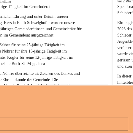
B
vor 2 Woc
tteilung
u
hrige Tätigkeit im Gemeinderat
Spendena
c
Schieder
rlichen Ehrung und unter Beisein unserer 
h
-
g. Kerstin Raith-Schweighofer wurden unsere 
Ein tragi
S
gjährigen Gemeinderätinnen und Gemeinderäte für 
2026 das
t
en im Gemeinderat ausgezeichnet.
Schieder
.
Augenblic
M
Stüber 
für seine 
25-jährige Tätigkeit
 im 
verändert
a
a Nöhrer 
für ihre
 15-jährige Tätigkeit
 im 
wurde vi
g
nter Kogler 
für seine
 12-jährige Tätigkeit
 im 
d
gerissen 
einde Buch-St. Magdalena. 
a
und zwei
l
 Nöhrer überreichte als Zeichen des Dankes und 
e
In dieser
e Ehrenurkunde der Gemeinde. Die 
n
hinterbli
. Kerstin Raith-Schweighofer würdigte die 
a
Mit Ihrer
politische Tätigkeit mit der Überreichung eines 
der Antei
eiermärkischen Landesregierung.
Wir dank
t. Magdalena und das Land Steiermark bedanken 
Spendern 
n langjährigen Einsatz, das verantwortungsbewusste 
Unterstüt
+6
wertvolle Mitarbeit zum Wohle der 
ihr Mitge
n und Gemeindebürger!