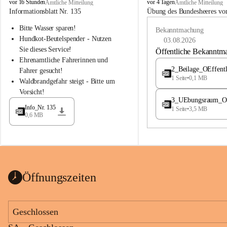
B
B
vor 16 Stunden
vor 4 Tagen
Amtliche Mitteilung
Amtliche Mitteilung
u
u
Informationsblatt Nr. 135
Übung des Bundesheeres von
c
c
Bitte Wasser sparen!
h
h
Bekanntmachung
-
-
Hundkot-Beutelspender - Nutzen 
03.08.2026
S
S
Sie dieses Service!
Öffentliche Bekanntm
t
t
Ehrenamtliche Fahrerinnen und 
.
.
2_Beilage_OEffent
Fahrer gesucht!
M
M
1 Seite
•
0,1 MB
Waldbrandgefahr steigt - Bitte um 
a
a
Vorsicht!
g
g
3_UEbungsraum_OEs
d
d
Info_Nr. 135
1 Seite
•
3,5 MB
a
a
0,6 MB
l
l
e
e
n
n
a
a
Öffnungszeiten
Geschlossen