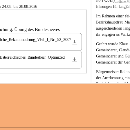
B
vor 1 Woche
Amtliche Mi
u
 24.08. bis 28.08.2026
Ehrungen für langjä
c
Im Rahmen einer feie
h
-
Bezirkshauptfrau Ma
S
ausgeschiedenen lan
achung: Übung des Bundesheeres
t
ihr engagiertes Wirk
.
liche_Bekannmachung_VBl._I_Nr._52_2007
M
Geehrt wurde 
Klaus 
a
Gemeinderat, 
Claudi
g
Gemeinderat und 
Gü
terreichisches_Bundesheer_Optimized
d
Gemeinderat der Gem
a
l
Bürgermeister Roland
e
der Anerkennung ein
n
Bezirkshauptfrau Mag
a
langjährige kommunal
Ehrendiploms der St
Die Gemeinde Buch-S
sich herzlich für de
Engagement und die 
Gemeindebürgerinne