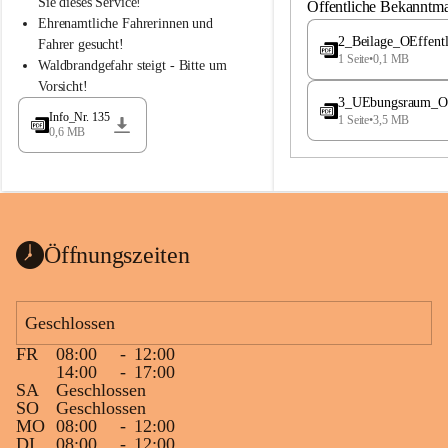
S
S
Sie dieses Service!
Öffentliche Bekanntm
t
t
Ehrenamtliche Fahrerinnen und 
.
.
2_Beilage_OEffent
Fahrer gesucht!
M
M
1 Seite
•
0,1 MB
Waldbrandgefahr steigt - Bitte um 
a
a
Vorsicht!
g
g
3_UEbungsraum_OEs
d
d
Info_Nr. 135
1 Seite
•
3,5 MB
a
a
0,6 MB
l
l
e
e
n
n
a
a
Öffnungszeiten
Geschlossen
FR
08:00
-
12:00
14:00
-
17:00
SA
Geschlossen
SO
Geschlossen
MO
08:00
-
12:00
DI
08:00
-
12:00