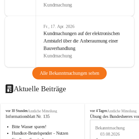
Kundmachung
Fr., 17. Apr. 2026
Kundmachungen auf der elektronischen
Amtstafel über die Anberaumung einer
Bauverhandlung
Kundmachung
Alle Bekanntmachungen sehen
Aktuelle Beiträge
B
B
vor 10 Stunden
vor 4 Tagen
Amtliche Mitteilung
Amtliche Mitteilung
u
u
Informationsblatt Nr. 135
Übung des Bundesheeres von
c
c
Bitte Wasser sparen!
h
h
Bekanntmachung
-
-
Hundkot-Beutelspender - Nutzen 
03.08.2026