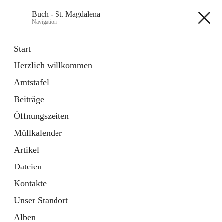
Buch - St. Magdalena
Navigation
Buch - St. Magdalena
Start
Herzlich willkommen
Gemeinde
Amtstafel
11 Schnellzugriffe
Beiträge
Bürgerservice
10 Schnellzugriffe
Öffnungszeiten
Müllkalender
+6
Artikel
Dateien
Kontakte
Unser Standort
Hauptadresse
Alben