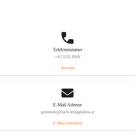
St. Magdalena 55, 8274 Buch-St. Magdalena, AUT
Auf Karte ansehen
Telefonnummer
+43 3332 8169
Anrufen
E-Mail Adresse
gemeinde@buch-stmagdalena.at
E-Mail schreiben