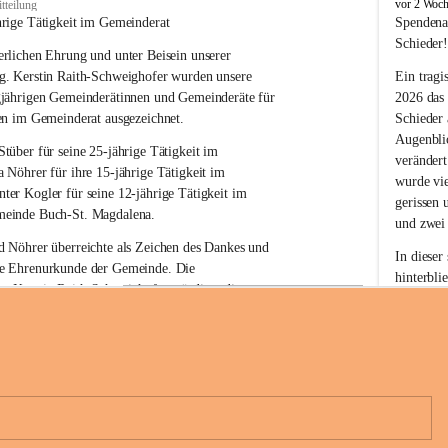
B
vor 2 Woc
tteilung
u
hrige Tätigkeit im Gemeinderat
Spendena
c
Schieder
rlichen Ehrung und unter Beisein unserer 
h
-
g. Kerstin Raith-Schweighofer wurden unsere 
Ein tragi
S
gjährigen Gemeinderätinnen und Gemeinderäte für 
2026 das
t
en im Gemeinderat ausgezeichnet.
Schieder
.
Augenblic
M
Stüber 
für seine 
25-jährige Tätigkeit
 im 
verändert
a
a Nöhrer 
für ihre
 15-jährige Tätigkeit
 im 
wurde vi
g
nter Kogler 
für seine
 12-jährige Tätigkeit
 im 
d
gerissen 
einde Buch-St. Magdalena. 
a
und zwei
l
 Nöhrer überreichte als Zeichen des Dankes und 
e
In dieser
e Ehrenurkunde der Gemeinde. Die 
n
hinterbli
. Kerstin Raith-Schweighofer würdigte die 
a
Mit Ihrer
politische Tätigkeit mit der Überreichung eines 
der Antei
eiermärkischen Landesregierung.
Wir dank
t. Magdalena und das Land Steiermark bedanken 
Spendern 
n langjährigen Einsatz, das verantwortungsbewusste 
Unterstüt
+6
wertvolle Mitarbeit zum Wohle der 
ihr Mitge
n und Gemeindebürger!