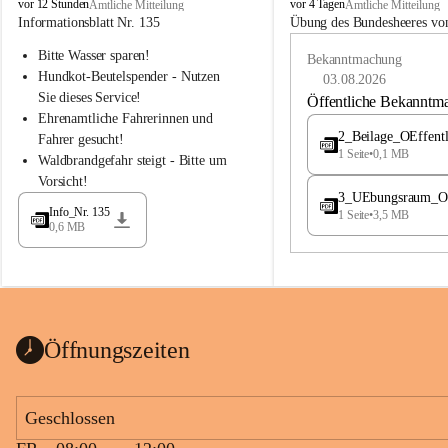
B
B
vor 12 Stunden
vor 4 Tagen
Amtliche Mitteilung
Amtliche Mitteilung
u
u
Informationsblatt Nr. 135
Übung des Bundesheeres von
c
c
Bitte Wasser sparen!
h
h
Bekanntmachung
-
-
Hundkot-Beutelspender - Nutzen 
03.08.2026
S
S
Sie dieses Service!
Öffentliche Bekanntm
t
t
Ehrenamtliche Fahrerinnen und 
.
.
2_Beilage_OEffent
Fahrer gesucht!
M
M
1 Seite
•
0,1 MB
Waldbrandgefahr steigt - Bitte um 
a
a
Vorsicht!
g
g
3_UEbungsraum_OEs
d
d
Info_Nr. 135
1 Seite
•
3,5 MB
a
a
0,6 MB
l
l
e
e
n
n
a
a
Öffnungszeiten
Geschlossen