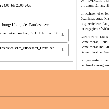
B
vor 1 Woche
Amtliche Mi
u
 24.08. bis 28.08.2026
Ehrungen für langjä
c
Im Rahmen einer feie
h
-
Bezirkshauptfrau Ma
S
ausgeschiedenen lan
achung: Übung des Bundesheeres
t
ihr engagiertes Wirk
.
liche_Bekannmachung_VBl._I_Nr._52_2007
M
Geehrt wurde 
Klaus 
a
Gemeinderat, 
Claudi
g
Gemeinderat und 
Gü
terreichisches_Bundesheer_Optimized
d
Gemeinderat der Gem
a
l
Bürgermeister Roland
e
der Anerkennung ein
n
Bezirkshauptfrau Mag
a
langjährige kommunal
Ehrendiploms der St
Die Gemeinde Buch-S
sich herzlich für de
Engagement und die 
Gemeindebürgerinne