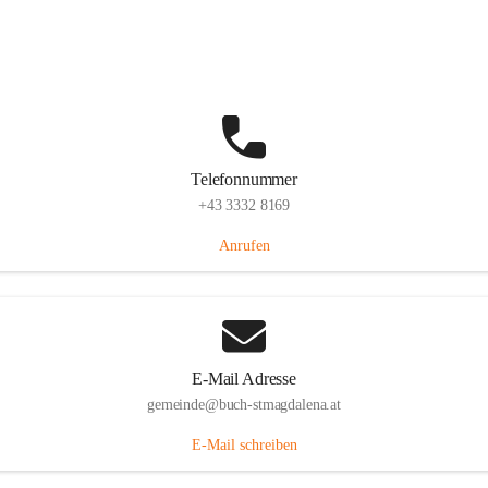
St. Magdalena 55, 8274 Buch-St. Magdalena, AUT
Auf Karte ansehen
Telefonnummer
+43 3332 8169
Anrufen
E-Mail Adresse
gemeinde@buch-stmagdalena.at
E-Mail schreiben