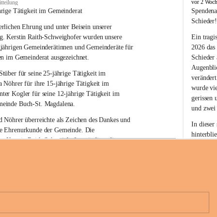
B
vor 2 Woc
tteilung
u
hrige Tätigkeit im Gemeinderat
Spendena
c
Schieder
rlichen Ehrung und unter Beisein unserer 
h
-
g. Kerstin Raith-Schweighofer wurden unsere 
Ein tragi
S
gjährigen Gemeinderätinnen und Gemeinderäte für 
2026 das
t
en im Gemeinderat ausgezeichnet.
Schieder
.
Augenblic
M
Stüber 
für seine 
25-jährige Tätigkeit
 im 
verändert
a
a Nöhrer 
für ihre
 15-jährige Tätigkeit
 im 
wurde vi
g
nter Kogler 
für seine
 12-jährige Tätigkeit
 im 
d
gerissen 
einde Buch-St. Magdalena. 
a
und zwei
l
 Nöhrer überreichte als Zeichen des Dankes und 
e
In dieser
e Ehrenurkunde der Gemeinde. Die 
n
hinterbli
. Kerstin Raith-Schweighofer würdigte die 
a
Mit Ihrer
politische Tätigkeit mit der Überreichung eines 
der Antei
eiermärkischen Landesregierung.
Wir dank
t. Magdalena und das Land Steiermark bedanken 
Spendern 
n langjährigen Einsatz, das verantwortungsbewusste 
Unterstüt
+6
wertvolle Mitarbeit zum Wohle der 
ihr Mitge
n und Gemeindebürger!