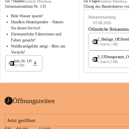
B
B
vor 7 Stunden
vor 4 Tagen
Amtliche Mitteilung
Amtliche Mitteilung
u
u
Informationsblatt Nr. 135
Übung des Bundesheeres von
c
c
Bitte Wasser sparen!
h
h
Bekanntmachung
-
-
Hundkot-Beutelspender - Nutzen 
03.08.2026
S
S
Sie dieses Service!
Öffentliche Bekanntm
t
t
Ehrenamtliche Fahrerinnen und 
.
.
2_Beilage_OEffent
Fahrer gesucht!
M
M
1 Seite
•
0,1 MB
Waldbrandgefahr steigt - Bitte um 
a
a
Vorsicht!
g
g
3_UEbungsraum_OEs
d
d
Info_Nr. 135
1 Seite
•
3,5 MB
a
a
0,6 MB
l
l
e
e
n
n
a
a
Öffnungszeiten
Jetzt geöffnet