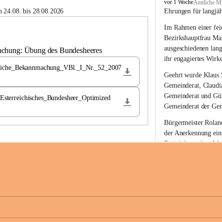
B
vor 1 Woche
Amtliche Mi
u
 24.08. bis 28.08.2026
Ehrungen für langjä
c
Im Rahmen einer feie
h
-
Bezirkshauptfrau Ma
S
ausgeschiedenen lan
achung: Übung des Bundesheeres
t
ihr engagiertes Wirk
.
liche_Bekannmachung_VBl._I_Nr._52_2007
M
Geehrt wurde 
Klaus 
a
Gemeinderat, 
Claudi
g
Gemeinderat und 
Gü
terreichisches_Bundesheer_Optimized
d
Gemeinderat der Gem
a
l
Bürgermeister Roland
e
der Anerkennung ein
n
Bezirkshauptfrau Mag
a
langjährige kommunal
Ehrendiploms der St
Die Gemeinde Buch-S
sich herzlich für de
Engagement und die 
Gemeindebürgerinne