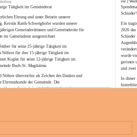
B
vor 2 Woc
tteilung
u
hrige Tätigkeit im Gemeinderat
Spendena
c
Schieder
rlichen Ehrung und unter Beisein unserer 
h
-
g. Kerstin Raith-Schweighofer wurden unsere 
Ein tragi
S
gjährigen Gemeinderätinnen und Gemeinderäte für 
2026 das
t
en im Gemeinderat ausgezeichnet.
Schieder
.
Augenblic
M
Stüber 
für seine 
25-jährige Tätigkeit
 im 
verändert
a
a Nöhrer 
für ihre
 15-jährige Tätigkeit
 im 
wurde vi
g
nter Kogler 
für seine
 12-jährige Tätigkeit
 im 
d
gerissen 
einde Buch-St. Magdalena. 
a
und zwei
l
 Nöhrer überreichte als Zeichen des Dankes und 
e
In dieser
e Ehrenurkunde der Gemeinde. Die 
n
hinterbli
. Kerstin Raith-Schweighofer würdigte die 
a
Mit Ihrer
politische Tätigkeit mit der Überreichung eines 
der Antei
eiermärkischen Landesregierung.
Wir dank
t. Magdalena und das Land Steiermark bedanken 
Spendern 
n langjährigen Einsatz, das verantwortungsbewusste 
Unterstüt
+6
wertvolle Mitarbeit zum Wohle der 
ihr Mitge
n und Gemeindebürger!