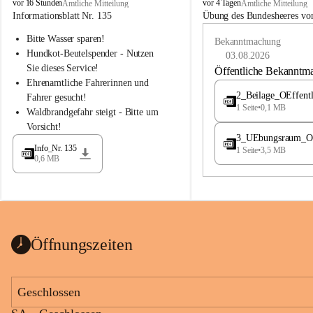
B
B
vor 16 Stunden
vor 4 Tagen
Amtliche Mitteilung
Amtliche Mitteilung
u
u
Informationsblatt Nr. 135
Übung des Bundesheeres von
c
c
Bitte Wasser sparen!
h
h
Bekanntmachung
-
-
Hundkot-Beutelspender - Nutzen 
03.08.2026
S
S
Sie dieses Service!
Öffentliche Bekanntm
t
t
Ehrenamtliche Fahrerinnen und 
.
.
2_Beilage_OEffent
Fahrer gesucht!
M
M
1 Seite
•
0,1 MB
Waldbrandgefahr steigt - Bitte um 
a
a
Vorsicht!
g
g
3_UEbungsraum_OEs
d
d
Info_Nr. 135
1 Seite
•
3,5 MB
a
a
0,6 MB
l
l
e
e
n
n
a
a
Öffnungszeiten
Geschlossen