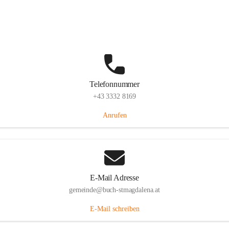
St. Magdalena 55, 8274 Buch-St. Magdalena, AUT
Auf Karte ansehen
Telefonnummer
+43 3332 8169
Anrufen
E-Mail Adresse
gemeinde@buch-stmagdalena.at
E-Mail schreiben