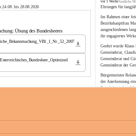
B
vor 1 Woche
Amtliche Mi
u
 24.08. bis 28.08.2026
Ehrungen für langjä
c
Im Rahmen einer feie
h
-
Bezirkshauptfrau Ma
S
ausgeschiedenen lan
achung: Übung des Bundesheeres
t
ihr engagiertes Wirk
.
liche_Bekannmachung_VBl._I_Nr._52_2007
M
Geehrt wurde 
Klaus 
a
Gemeinderat, 
Claudi
g
Gemeinderat und 
Gü
terreichisches_Bundesheer_Optimized
d
Gemeinderat der Gem
a
l
Bürgermeister Roland
e
der Anerkennung ein
n
Bezirkshauptfrau Mag
a
langjährige kommunal
Ehrendiploms der St
Die Gemeinde Buch-S
sich herzlich für de
Engagement und die 
Gemeindebürgerinne