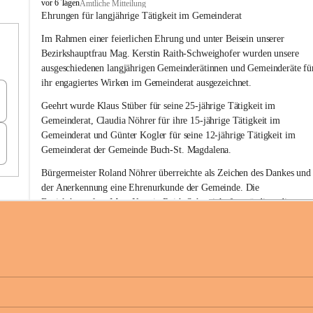
B
vor 6 Tagen
Amtliche Mitteilung
u
Ehrungen für langjährige Tätigkeit im Gemeinderat
c
Im Rahmen einer feierlichen Ehrung und unter Beisein unserer 
h
-
Bezirkshauptfrau Mag. Kerstin Raith-Schweighofer wurden unsere 
S
ausgeschiedenen langjährigen Gemeinderätinnen und Gemeinderäte fü
t
ihr engagiertes Wirken im Gemeinderat ausgezeichnet.
.
M
Geehrt wurde 
Klaus Stüber 
für seine 
25-jährige Tätigkeit
 im 
a
Gemeinderat, 
Claudia Nöhrer 
für ihre
 15-jährige Tätigkeit
 im 
g
Gemeinderat und 
Günter Kogler 
für seine
 12-jährige Tätigkeit
 im 
d
Gemeinderat der Gemeinde Buch-St. Magdalena. 
a
l
Bürgermeister Roland Nöhrer überreichte als Zeichen des Dankes und
e
der Anerkennung eine Ehrenurkunde der Gemeinde. Die 
n
Bezirkshauptfrau Mag. Kerstin Raith-Schweighofer würdigte die 
a
langjährige kommunalpolitische Tätigkeit mit der Überreichung eines 
Ehrendiploms der Steiermärkischen Landesregierung.
Die Gemeinde Buch-St. Magdalena und das Land Steiermark bedanke
sich herzlich für den langjährigen Einsatz, das verantwortungsbewusst
+6
Engagement und die wertvolle Mitarbeit zum Wohle der 
Gemeindebürgerinnen und Gemeindebürger!