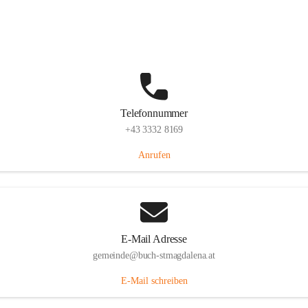
St. Magdalena 55, 8274 Buch-St. Magdalena, AUT
Auf Karte ansehen
Telefonnummer
+43 3332 8169
Anrufen
E-Mail Adresse
gemeinde@buch-stmagdalena.at
E-Mail schreiben