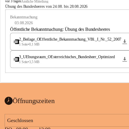
B
vor 3 Tagen
Amtliche Mitteilung
u
Übung des Bundesheeres von 24.08. bis 28.08.2026
c
h
Bekanntmachung
-
03.08.2026
S
Öffentliche Bekanntmachung: Übung des Bundesheeres
t
.
2_Beilage_OEffentliche_Bekannmachung_VBl._I_Nr._52_2007
M
1 Seite
•
0,1 MB
a
g
3_UEbungsraum_OEsterreichisches_Bundesheer_Optimized
d
1 Seite
•
3,5 MB
a
l
e
n
a
Öffnungszeiten
Geschlossen