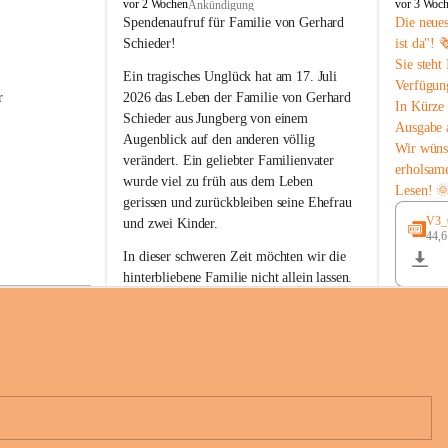
B
B
vor 2 Wochen
vor 3 Woc
Ankündigung
u
u
Spendenaufruf für Familie von Gerhard 
Die neue
c
c
Schieder!
ist da"! 
h
h
Sie steht
-
-
Ein tragisches Unglück hat am 17. Juli 
Verfügun
S
S
r 
2026 das Leben der Familie von Gerhard 
In Kürze 
t
t
Schieder aus Jungberg von einem 
Ausgabe 
.
.
Augenblick auf den anderen völlig 
M
M
Wir wüns
verändert. Ein geliebter Familienvater 
a
a
erholsam
wurde viel zu früh aus dem Leben 
g
g
Lesen! 
d
d
gerissen und zurückbleiben seine Ehefrau 
a
a
V3_G
und zwei Kinder.
l
l
44,
 
e
e
In dieser schweren Zeit möchten wir die 
n
n
hinterbliebene Familie nicht allein lassen. 
a
a
Mit Ihrer Spende können Sie ein Zeichen 
der Anteilnahme und der Solidarität setzen.
Wir danken allen Spenderinnen und 
n 
Spendern von Herzen für ihre 
e 
Unterstützung, ihre Hilfsbereitschaft und 
ihr Mitgefühl.