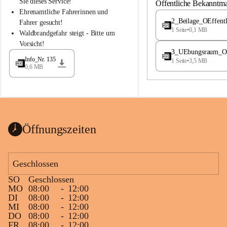
S
S
Sie dieses Service!
Öffentliche Bekanntm
t
t
Ehrenamtliche Fahrerinnen und 
.
.
2_Beilage_OEffent
Fahrer gesucht!
M
M
1 Seite
•
0,1 MB
Waldbrandgefahr steigt - Bitte um 
a
a
Vorsicht!
g
g
3_UEbungsraum_OEs
d
d
Info_Nr. 135
1 Seite
•
3,5 MB
a
a
0,6 MB
l
l
e
e
n
n
a
a
Öffnungszeiten
Geschlossen
SO
Geschlossen
MO
08:00
-
12:00
DI
08:00
-
12:00
MI
08:00
-
12:00
DO
08:00
-
12:00
FR
08:00
-
12:00