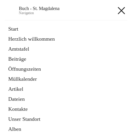
Buch - St. Magdalena
Navigation
Buch - St. Magdalena
Start
Herzlich willkommen
Gemeinde
Amtstafel
11 Schnellzugriffe
Beiträge
Bürgerservice
10 Schnellzugriffe
Öffnungszeiten
Müllkalender
+6
Artikel
Dateien
Kontakte
Unser Standort
Hauptadresse
Alben