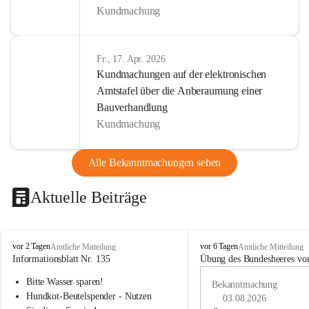
Kundmachung
Fr., 17. Apr. 2026
Kundmachungen auf der elektronischen
Amtstafel über die Anberaumung einer
Bauverhandlung
Kundmachung
Alle Bekanntmachungen sehen
Aktuelle Beiträge
B
B
vor 2 Tagen
vor 6 Tagen
Amtliche Mitteilung
Amtliche Mitteilung
u
u
Informationsblatt Nr. 135
Übung des Bundesheeres von
c
c
Bitte Wasser sparen!
h
h
Bekanntmachung
-
-
Hundkot-Beutelspender - Nutzen 
03.08.2026