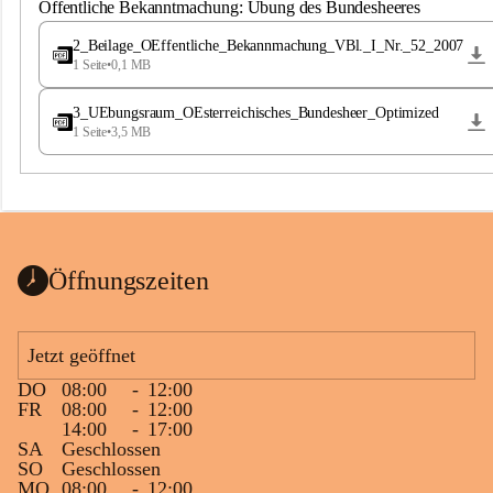
S
Öffentliche Bekanntmachung: Übung des Bundesheeres
t
.
2_Beilage_OEffentliche_Bekannmachung_VBl._I_Nr._52_2007
M
1 Seite
•
0,1 MB
a
g
3_UEbungsraum_OEsterreichisches_Bundesheer_Optimized
d
1 Seite
•
3,5 MB
a
l
e
n
a
Öffnungszeiten
Jetzt geöffnet
DO
08:00
-
12:00
FR
08:00
-
12:00
14:00
-
17:00
SA
Geschlossen
SO
Geschlossen
MO
08:00
-
12:00