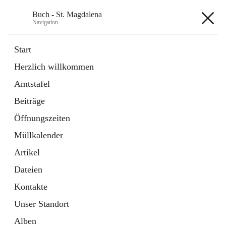
Buch - St. Magdalena
Navigation
Buch - St. Magdalena
Start
Herzlich willkommen
Gemeinde
Amtstafel
11 Schnellzugriffe
Beiträge
Bürgerservice
10 Schnellzugriffe
Öffnungszeiten
Müllkalender
+6
Artikel
Dateien
Kontakte
Unser Standort
Hauptadresse
Alben