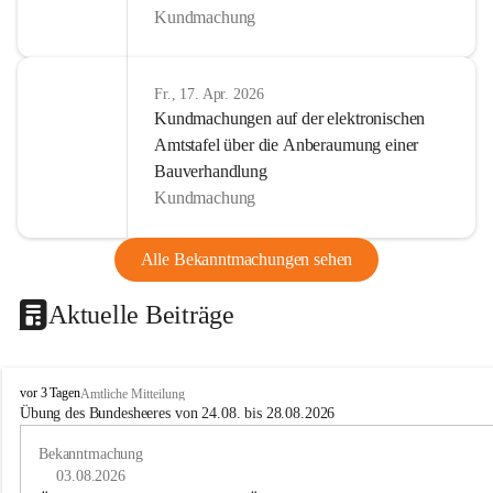
Kundmachung
Fr., 17. Apr. 2026
Kundmachungen auf der elektronischen
Amtstafel über die Anberaumung einer
Bauverhandlung
Kundmachung
Alle Bekanntmachungen sehen
Aktuelle Beiträge
B
vor 3 Tagen
Amtliche Mitteilung
u
Übung des Bundesheeres von 24.08. bis 28.08.2026
c
h
Bekanntmachung
-
03.08.2026