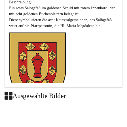
Beschreibung:

Ein rotes Salbgefäß im goldenen Schild mit rotem Innenbord, der 
mit acht goldenen Buchenblättern belegt ist.

Diese symbolisieren die acht Katastralgemeinden, das Salbgefäß 
Ausgewählte Bilder
Das neue Wappen ist eine Verschmelzung der Wappen der ehemals 
selbstständigen Gemeinden Buch-Geiseldorf und St. Magdalena.
