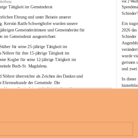
B
vor 2 Woc
tteilung
u
hrige Tätigkeit im Gemeinderat
Spendena
c
Schieder
rlichen Ehrung und unter Beisein unserer 
h
-
g. Kerstin Raith-Schweighofer wurden unsere 
Ein tragi
S
gjährigen Gemeinderätinnen und Gemeinderäte für 
2026 das
t
en im Gemeinderat ausgezeichnet.
Schieder
.
Augenblic
M
Stüber 
für seine 
25-jährige Tätigkeit
 im 
verändert
a
a Nöhrer 
für ihre
 15-jährige Tätigkeit
 im 
wurde vi
g
nter Kogler 
für seine
 12-jährige Tätigkeit
 im 
d
gerissen 
einde Buch-St. Magdalena. 
a
und zwei
l
 Nöhrer überreichte als Zeichen des Dankes und 
e
In dieser
e Ehrenurkunde der Gemeinde. Die 
n
hinterbli
. Kerstin Raith-Schweighofer würdigte die 
a
Mit Ihrer
politische Tätigkeit mit der Überreichung eines 
der Antei
eiermärkischen Landesregierung.
Wir dank
t. Magdalena und das Land Steiermark bedanken 
Spendern 
n langjährigen Einsatz, das verantwortungsbewusste 
Unterstüt
+6
wertvolle Mitarbeit zum Wohle der 
ihr Mitge
n und Gemeindebürger!