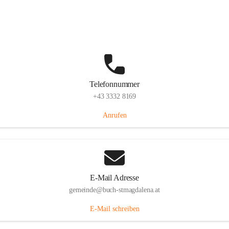
St. Magdalena 55, 8274 Buch-St. Magdalena, AUT
Auf Karte ansehen
Telefonnummer
+43 3332 8169
Anrufen
E-Mail Adresse
gemeinde@buch-stmagdalena.at
E-Mail schreiben