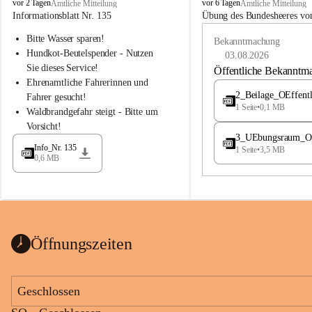
B
B
vor 2 Tagen
vor 6 Tagen
Amtliche Mitteilung
Amtliche Mitteilung
u
u
Informationsblatt Nr. 135
Übung des Bundesheeres von
c
c
Bitte Wasser sparen!
h
h
Bekanntmachung
-
-
Hundkot-Beutelspender - Nutzen 
03.08.2026
S
S
Sie dieses Service!
Öffentliche Bekanntm
t
t
Ehrenamtliche Fahrerinnen und 
.
.
2_Beilage_OEffent
Fahrer gesucht!
M
M
1 Seite
•
0,1 MB
Waldbrandgefahr steigt - Bitte um 
a
a
Vorsicht!
g
g
3_UEbungsraum_OEs
d
d
Info_Nr. 135
1 Seite
•
3,5 MB
a
a
0,6 MB
l
l
e
e
n
n
a
a
Öffnungszeiten
Geschlossen