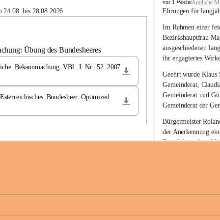
B
vor 1 Woche
Amtliche Mi
u
 24.08. bis 28.08.2026
Ehrungen für langjä
c
Im Rahmen einer feie
h
-
Bezirkshauptfrau Ma
S
ausgeschiedenen lan
achung: Übung des Bundesheeres
t
ihr engagiertes Wirk
.
liche_Bekannmachung_VBl._I_Nr._52_2007
M
Geehrt wurde 
Klaus 
a
Gemeinderat, 
Claudi
g
Gemeinderat und 
Gü
terreichisches_Bundesheer_Optimized
d
Gemeinderat der Gem
a
l
Bürgermeister Roland
e
der Anerkennung ein
n
Bezirkshauptfrau Mag
a
langjährige kommunal
Ehrendiploms der St
Die Gemeinde Buch-S
sich herzlich für de
Engagement und die 
Gemeindebürgerinne