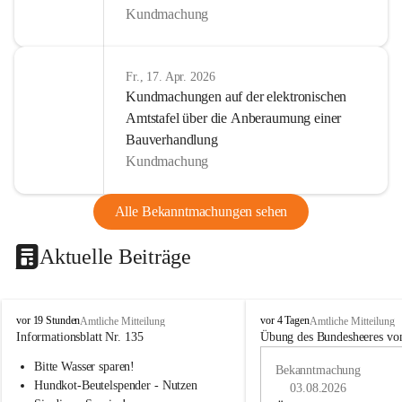
Kundmachung
Fr., 17. Apr. 2026
Kundmachungen auf der elektronischen
Amtstafel über die Anberaumung einer
Bauverhandlung
Kundmachung
Alle Bekanntmachungen sehen
Aktuelle Beiträge
B
B
vor 19 Stunden
vor 4 Tagen
Amtliche Mitteilung
Amtliche Mitteilung
u
u
Informationsblatt Nr. 135
Übung des Bundesheeres von
c
c
Bitte Wasser sparen!
h
h
Bekanntmachung
-
-
Hundkot-Beutelspender - Nutzen 
03.08.2026