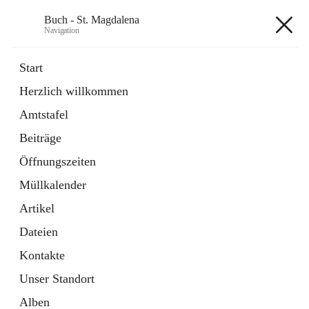
Buch - St. Magdalena
Navigation
Buch - St. Magdalena
Start
Herzlich willkommen
Gemeinde
Amtstafel
11 Schnellzugriffe
Beiträge
Bürgerservice
10 Schnellzugriffe
Öffnungszeiten
Müllkalender
+6
Artikel
Dateien
Kontakte
Unser Standort
Hauptadresse
Alben