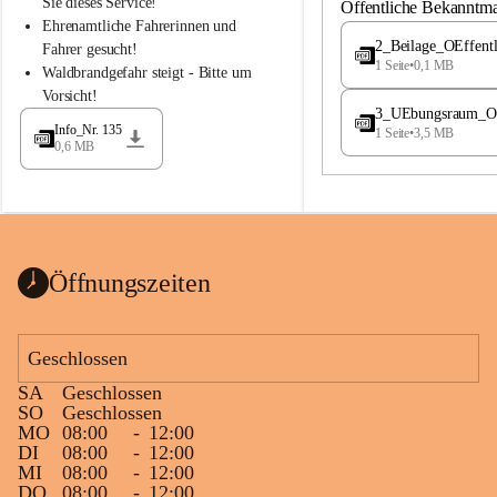
S
S
Sie dieses Service!
Öffentliche Bekanntm
t
t
Ehrenamtliche Fahrerinnen und 
.
.
2_Beilage_OEffent
Fahrer gesucht!
M
M
1 Seite
•
0,1 MB
Waldbrandgefahr steigt - Bitte um 
a
a
Vorsicht!
g
g
3_UEbungsraum_OEs
d
d
Info_Nr. 135
1 Seite
•
3,5 MB
a
a
0,6 MB
l
l
e
e
n
n
a
a
Öffnungszeiten
Geschlossen
SA
Geschlossen
SO
Geschlossen
MO
08:00
-
12:00
DI
08:00
-
12:00
MI
08:00
-
12:00
DO
08:00
-
12:00