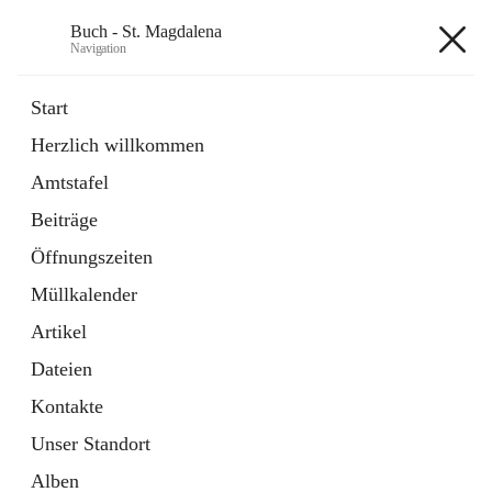
Buch - St. Magdalena
Navigation
Buch - St. Magdalena
Start
Herzlich willkommen
Gemeinde
Amtstafel
11 Schnellzugriffe
Beiträge
Bürgerservice
10 Schnellzugriffe
Öffnungszeiten
Müllkalender
+6
Artikel
Dateien
Kontakte
Unser Standort
Hauptadresse
Alben