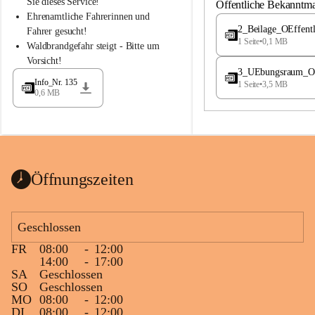
S
S
Sie dieses Service!
Öffentliche Bekanntm
t
t
Ehrenamtliche Fahrerinnen und 
.
.
2_Beilage_OEffent
Fahrer gesucht!
M
M
1 Seite
•
0,1 MB
Waldbrandgefahr steigt - Bitte um 
a
a
Vorsicht!
g
g
3_UEbungsraum_OEs
d
d
Info_Nr. 135
1 Seite
•
3,5 MB
a
a
0,6 MB
l
l
e
e
n
n
a
a
Öffnungszeiten
Geschlossen
FR
08:00
-
12:00
14:00
-
17:00
SA
Geschlossen
SO
Geschlossen
MO
08:00
-
12:00
DI
08:00
-
12:00