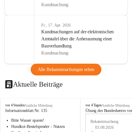
Kundmachung
Fr., 17. Apr. 2026
Kundmachungen auf der elektronischen
Amtstafel über die Anberaumung einer
Bauverhandlung
Kundmachung
Alle Bekanntmachungen sehen
Aktuelle Beiträge
B
B
vor 4 Stunden
vor 4 Tagen
Amtliche Mitteilung
Amtliche Mitteilung
u
u
Informationsblatt Nr. 135
Übung des Bundesheeres von
c
c
Bitte Wasser sparen!
h
h
Bekanntmachung
-
-
Hundkot-Beutelspender - Nutzen 
03.08.2026