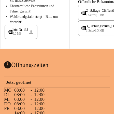
S
S
Sie dieses Service!
Öffentliche Bekanntm
t
t
Ehrenamtliche Fahrerinnen und 
.
.
2_Beilage_OEffent
Fahrer gesucht!
M
M
1 Seite
•
0,1 MB
Waldbrandgefahr steigt - Bitte um 
a
a
Vorsicht!
g
g
3_UEbungsraum_OEs
d
d
Info_Nr. 135
1 Seite
•
3,5 MB
a
a
0,6 MB
l
l
e
e
n
n
a
a
Öffnungszeiten
Jetzt geöffnet
MO
08:00
-
12:00
DI
08:00
-
12:00
MI
08:00
-
12:00
DO
08:00
-
12:00
FR
08:00
-
12:00
14:00
-
17:00