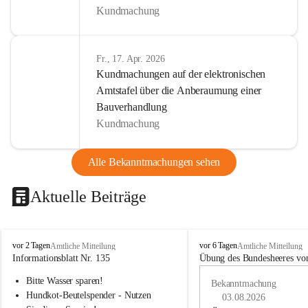
Kundmachung
Fr., 17. Apr. 2026
Kundmachungen auf der elektronischen
Amtstafel über die Anberaumung einer
Bauverhandlung
Kundmachung
Alle Bekanntmachungen sehen
Aktuelle Beiträge
B
B
vor 2 Tagen
vor 6 Tagen
Amtliche Mitteilung
Amtliche Mitteilung
u
u
Informationsblatt Nr. 135
Übung des Bundesheeres von
c
c
Bitte Wasser sparen!
h
h
Bekanntmachung
-
-
Hundkot-Beutelspender - Nutzen 
03.08.2026