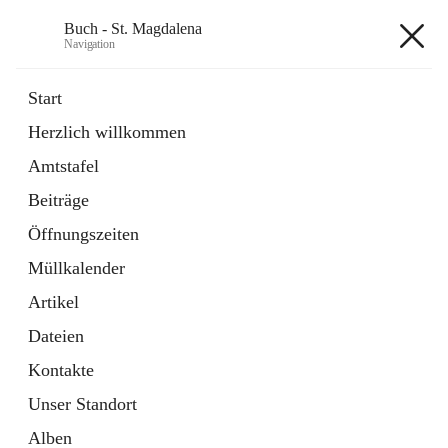
Buch - St. Magdalena
Navigation
Buch - St. Magdalena
Start
Herzlich willkommen
Gemeinde
Amtstafel
11 Schnellzugriffe
Beiträge
Bürgerservice
10 Schnellzugriffe
Öffnungszeiten
Müllkalender
+6
Artikel
Dateien
Kontakte
Unser Standort
Hauptadresse
Alben