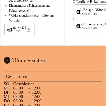
S
S
Sie dieses Service!
Öffentliche Bekanntm
t
t
Ehrenamtliche Fahrerinnen und 
.
.
2_Beilage_OEffent
Fahrer gesucht!
M
M
1 Seite
•
0,1 MB
Waldbrandgefahr steigt - Bitte um 
a
a
Vorsicht!
g
g
3_UEbungsraum_OEs
d
d
Info_Nr. 135
1 Seite
•
3,5 MB
a
a
0,6 MB
l
l
e
e
n
n
a
a
Öffnungszeiten
Geschlossen
SO
Geschlossen
MO
08:00
-
12:00
DI
08:00
-
12:00
MI
08:00
-
12:00
DO
08:00
-
12:00
FR
08:00
-
12:00