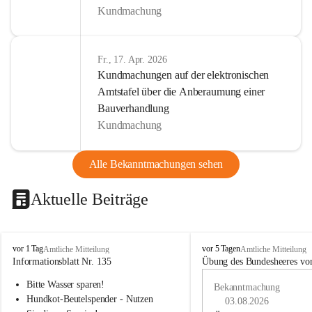
Kundmachung
Fr., 17. Apr. 2026
Kundmachungen auf der elektronischen
Amtstafel über die Anberaumung einer
Bauverhandlung
Kundmachung
Alle Bekanntmachungen sehen
Aktuelle Beiträge
B
B
vor 1 Tag
vor 5 Tagen
Amtliche Mitteilung
Amtliche Mitteilung
u
u
Informationsblatt Nr. 135
Übung des Bundesheeres von
c
c
Bitte Wasser sparen!
h
h
Bekanntmachung
-
-
Hundkot-Beutelspender - Nutzen 
03.08.2026