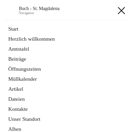
Buch - St. Magdalena
Navigation
Buch - St. Magdalena
Start
Herzlich willkommen
Gemeinde
Amtstafel
11 Schnellzugriffe
Beiträge
Bürgerservice
10 Schnellzugriffe
Öffnungszeiten
Müllkalender
+6
Artikel
Dateien
Kontakte
Unser Standort
Hauptadresse
Alben