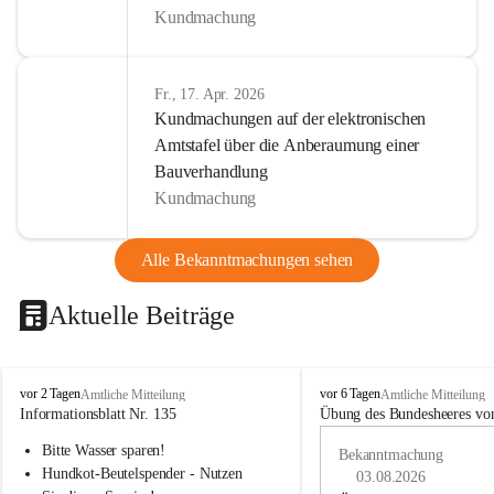
Kundmachung
Fr., 17. Apr. 2026
Kundmachungen auf der elektronischen
Amtstafel über die Anberaumung einer
Bauverhandlung
Kundmachung
Alle Bekanntmachungen sehen
Aktuelle Beiträge
B
B
vor 2 Tagen
vor 6 Tagen
Amtliche Mitteilung
Amtliche Mitteilung
u
u
Informationsblatt Nr. 135
Übung des Bundesheeres von
c
c
Bitte Wasser sparen!
h
h
Bekanntmachung
-
-
Hundkot-Beutelspender - Nutzen 
03.08.2026