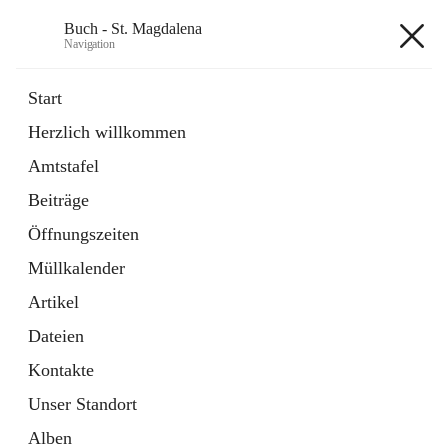
Buch - St. Magdalena
Navigation
Buch - St. Magdalena
Start
Herzlich willkommen
Gemeinde
Amtstafel
11 Schnellzugriffe
Beiträge
Bürgerservice
10 Schnellzugriffe
Öffnungszeiten
Müllkalender
+6
Artikel
Dateien
Kontakte
Unser Standort
Hauptadresse
Alben