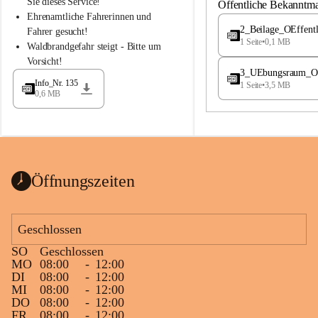
S
S
Sie dieses Service!
Öffentliche Bekanntm
t
t
Ehrenamtliche Fahrerinnen und 
.
.
2_Beilage_OEffent
Fahrer gesucht!
M
M
1 Seite
•
0,1 MB
Waldbrandgefahr steigt - Bitte um 
a
a
Vorsicht!
g
g
3_UEbungsraum_OEs
d
d
Info_Nr. 135
1 Seite
•
3,5 MB
a
a
0,6 MB
l
l
e
e
n
n
a
a
Öffnungszeiten
Geschlossen
SO
Geschlossen
MO
08:00
-
12:00
DI
08:00
-
12:00
MI
08:00
-
12:00
DO
08:00
-
12:00
FR
08:00
-
12:00