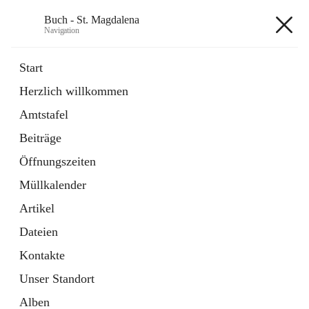
Buch - St. Magdalena
Navigation
Buch - St. Magdalena
Start
Herzlich willkommen
Gemeinde
Amtstafel
11 Schnellzugriffe
Beiträge
Bürgerservice
10 Schnellzugriffe
Öffnungszeiten
Müllkalender
+6
Artikel
Dateien
Kontakte
Unser Standort
Hauptadresse
Alben