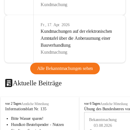
Kundmachung
Fr., 17. Apr. 2026
Kundmachungen auf der elektronischen
Amtstafel über die Anberaumung einer
Bauverhandlung
Kundmachung
Alle Bekanntmachungen sehen
Aktuelle Beiträge
B
B
vor 2 Tagen
vor 6 Tagen
Amtliche Mitteilung
Amtliche Mitteilung
u
u
Informationsblatt Nr. 135
Übung des Bundesheeres von
c
c
Bitte Wasser sparen!
h
h
Bekanntmachung
-
-
Hundkot-Beutelspender - Nutzen 
03.08.2026