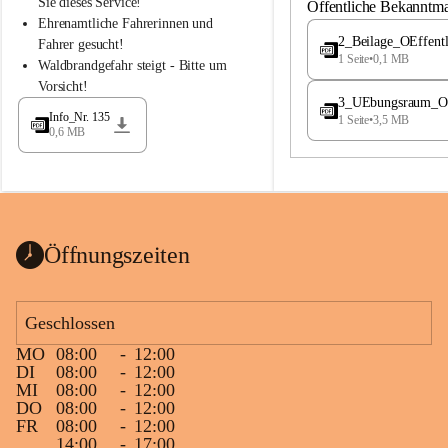
S
S
Sie dieses Service!
Öffentliche Bekanntm
t
t
Ehrenamtliche Fahrerinnen und 
.
.
2_Beilage_OEffent
Fahrer gesucht!
M
M
1 Seite
•
0,1 MB
Waldbrandgefahr steigt - Bitte um 
a
a
Vorsicht!
g
g
3_UEbungsraum_OEs
d
d
Info_Nr. 135
1 Seite
•
3,5 MB
a
a
0,6 MB
l
l
e
e
n
n
a
a
Öffnungszeiten
Geschlossen
MO
08:00
-
12:00
DI
08:00
-
12:00
MI
08:00
-
12:00
DO
08:00
-
12:00
FR
08:00
-
12:00
14:00
-
17:00