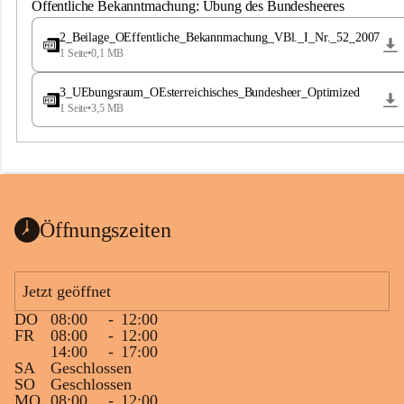
S
Öffentliche Bekanntmachung: Übung des Bundesheeres
t
.
2_Beilage_OEffentliche_Bekannmachung_VBl._I_Nr._52_2007
M
1 Seite
•
0,1 MB
a
g
3_UEbungsraum_OEsterreichisches_Bundesheer_Optimized
d
1 Seite
•
3,5 MB
a
l
e
n
a
Öffnungszeiten
Jetzt geöffnet
DO
08:00
-
12:00
FR
08:00
-
12:00
14:00
-
17:00
SA
Geschlossen
SO
Geschlossen
MO
08:00
-
12:00