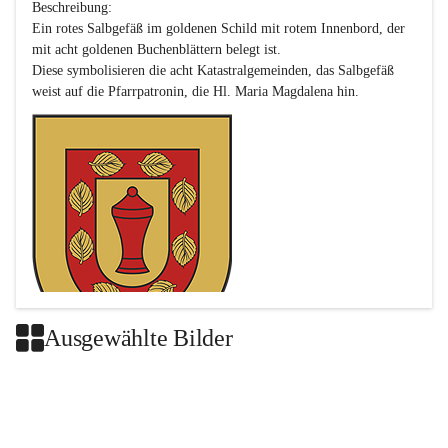
Beschreibung:

Ein rotes Salbgefäß im goldenen Schild mit rotem Innenbord, der 
mit acht goldenen Buchenblättern belegt ist.

Diese symbolisieren die acht Katastralgemeinden, das Salbgefäß 
Ausgewählte Bilder
Das neue Wappen ist eine Verschmelzung der Wappen der ehemals 
selbstständigen Gemeinden Buch-Geiseldorf und St. Magdalena.
