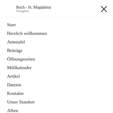
Buch - St. Magdalena
Navigation
Buch - St. Magdalena
Start
Herzlich willkommen
Gemeinde
Amtstafel
11 Schnellzugriffe
Beiträge
Bürgerservice
10 Schnellzugriffe
Öffnungszeiten
Müllkalender
+6
Artikel
Dateien
Kontakte
Unser Standort
Hauptadresse
Alben