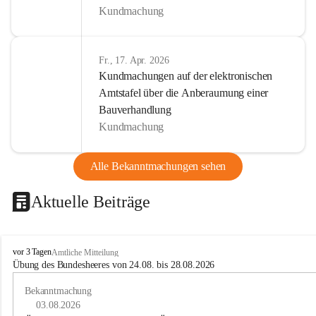
Kundmachung
Fr., 17. Apr. 2026
Kundmachungen auf der elektronischen
Amtstafel über die Anberaumung einer
Bauverhandlung
Kundmachung
Alle Bekanntmachungen sehen
Aktuelle Beiträge
B
vor 3 Tagen
Amtliche Mitteilung
u
Übung des Bundesheeres von 24.08. bis 28.08.2026
c
h
Bekanntmachung
-
03.08.2026