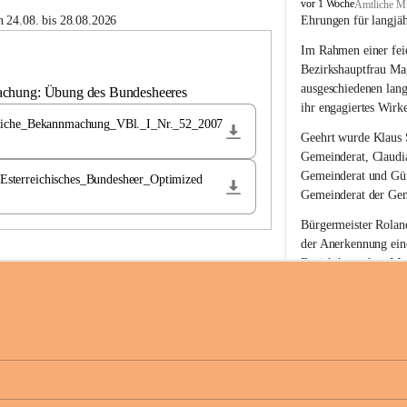
B
vor 1 Woche
Amtliche Mi
u
 24.08. bis 28.08.2026
Ehrungen für langjä
c
Im Rahmen einer feie
h
-
Bezirkshauptfrau Ma
S
ausgeschiedenen lan
achung: Übung des Bundesheeres
t
ihr engagiertes Wirk
.
liche_Bekannmachung_VBl._I_Nr._52_2007
M
Geehrt wurde 
Klaus 
a
Gemeinderat, 
Claudi
g
Gemeinderat und 
Gü
terreichisches_Bundesheer_Optimized
d
Gemeinderat der Gem
a
l
Bürgermeister Roland
e
der Anerkennung ein
n
Bezirkshauptfrau Mag
a
langjährige kommunal
Ehrendiploms der St
Die Gemeinde Buch-S
sich herzlich für de
Engagement und die 
Gemeindebürgerinne