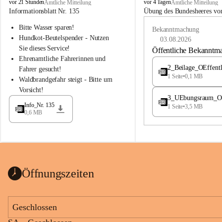
B
B
vor 21 Stunden
vor 4 Tagen
Amtliche Mitteilung
Amtliche Mitteilung
u
u
Informationsblatt Nr. 135
Übung des Bundesheeres von
c
c
Bitte Wasser sparen!
h
h
Bekanntmachung
-
-
Hundkot-Beutelspender - Nutzen 
03.08.2026
S
S
Sie dieses Service!
Öffentliche Bekanntm
t
t
Ehrenamtliche Fahrerinnen und 
.
.
2_Beilage_OEffent
Fahrer gesucht!
M
M
1 Seite
•
0,1 MB
Waldbrandgefahr steigt - Bitte um 
a
a
Vorsicht!
g
g
3_UEbungsraum_OEs
d
d
Info_Nr. 135
1 Seite
•
3,5 MB
a
a
0,6 MB
l
l
e
e
n
n
a
a
Öffnungszeiten
Geschlossen