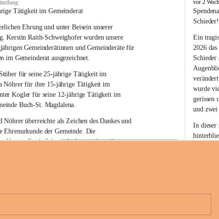
B
vor 2 Woc
tteilung
u
hrige Tätigkeit im Gemeinderat
Spendena
c
Schieder
rlichen Ehrung und unter Beisein unserer 
h
-
g. Kerstin Raith-Schweighofer wurden unsere 
Ein tragi
S
gjährigen Gemeinderätinnen und Gemeinderäte für 
2026 das
t
en im Gemeinderat ausgezeichnet.
Schieder
.
Augenblic
M
Stüber 
für seine 
25-jährige Tätigkeit
 im 
verändert
a
a Nöhrer 
für ihre
 15-jährige Tätigkeit
 im 
wurde vi
g
nter Kogler 
für seine
 12-jährige Tätigkeit
 im 
d
gerissen 
einde Buch-St. Magdalena. 
a
und zwei
l
 Nöhrer überreichte als Zeichen des Dankes und 
e
In dieser
e Ehrenurkunde der Gemeinde. Die 
n
hinterbli
. Kerstin Raith-Schweighofer würdigte die 
a
Mit Ihrer
politische Tätigkeit mit der Überreichung eines 
der Antei
eiermärkischen Landesregierung.
Wir dank
t. Magdalena und das Land Steiermark bedanken 
Spendern 
n langjährigen Einsatz, das verantwortungsbewusste 
Unterstüt
+6
wertvolle Mitarbeit zum Wohle der 
ihr Mitge
n und Gemeindebürger!