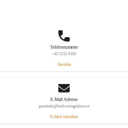
St. Magdalena 55, 8274 Buch-St. Magdalena, AUT
Auf Karte ansehen
Telefonnummer
+43 3332 8169
Anrufen
E-Mail Adresse
gemeinde@buch-stmagdalena.at
E-Mail schreiben