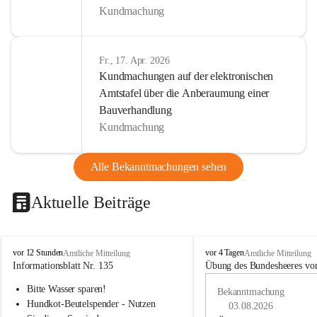
Kundmachung
Fr., 17. Apr. 2026
Kundmachungen auf der elektronischen
Amtstafel über die Anberaumung einer
Bauverhandlung
Kundmachung
Alle Bekanntmachungen sehen
Aktuelle Beiträge
B
B
vor 12 Stunden
vor 4 Tagen
Amtliche Mitteilung
Amtliche Mitteilung
u
u
Informationsblatt Nr. 135
Übung des Bundesheeres von
c
c
Bitte Wasser sparen!
h
h
Bekanntmachung
-
-
Hundkot-Beutelspender - Nutzen 
03.08.2026