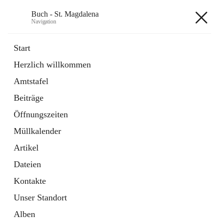
Buch - St. Magdalena
Navigation
Buch - St. Magdalena
Start
Herzlich willkommen
Gemeinde
Amtstafel
11 Schnellzugriffe
Beiträge
Bürgerservice
10 Schnellzugriffe
Öffnungszeiten
Müllkalender
+6
Artikel
Dateien
Kontakte
Unser Standort
Hauptadresse
Alben