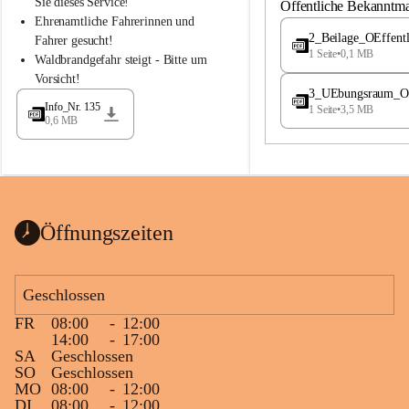
S
S
Sie dieses Service!
Öffentliche Bekanntm
t
t
Ehrenamtliche Fahrerinnen und 
.
.
2_Beilage_OEffent
Fahrer gesucht!
M
M
1 Seite
•
0,1 MB
Waldbrandgefahr steigt - Bitte um 
a
a
Vorsicht!
g
g
3_UEbungsraum_OEs
d
d
Info_Nr. 135
1 Seite
•
3,5 MB
a
a
0,6 MB
l
l
e
e
n
n
a
a
Öffnungszeiten
Geschlossen
FR
08:00
-
12:00
14:00
-
17:00
SA
Geschlossen
SO
Geschlossen
MO
08:00
-
12:00
DI
08:00
-
12:00