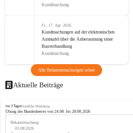
Kundmachung
Fr., 17. Apr. 2026
Kundmachungen auf der elektronischen
Amtstafel über die Anberaumung einer
Bauverhandlung
Kundmachung
Alle Bekanntmachungen sehen
Aktuelle Beiträge
B
vor 3 Tagen
Amtliche Mitteilung
u
Übung des Bundesheeres von 24.08. bis 28.08.2026
c
h
Bekanntmachung
-
03.08.2026