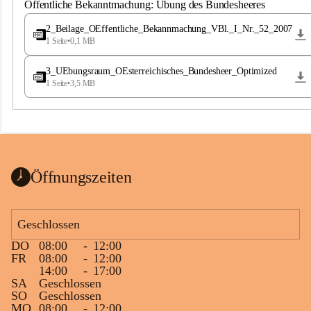
S
Öffentliche Bekanntmachung: Übung des Bundesheeres
t
.
2_Beilage_OEffentliche_Bekannmachung_VBl._I_Nr._52_2007
M
1 Seite
•
0,1 MB
a
g
3_UEbungsraum_OEsterreichisches_Bundesheer_Optimized
d
1 Seite
•
3,5 MB
a
l
e
n
a
Öffnungszeiten
Geschlossen
DO
08:00
-
12:00
FR
08:00
-
12:00
14:00
-
17:00
SA
Geschlossen
SO
Geschlossen
MO
08:00
-
12:00