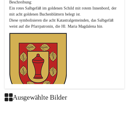
Beschreibung:

Ein rotes Salbgefäß im goldenen Schild mit rotem Innenbord, der 
mit acht goldenen Buchenblättern belegt ist.

Diese symbolisieren die acht Katastralgemeinden, das Salbgefäß 
Ausgewählte Bilder
Das neue Wappen ist eine Verschmelzung der Wappen der ehemals 
selbstständigen Gemeinden Buch-Geiseldorf und St. Magdalena.
