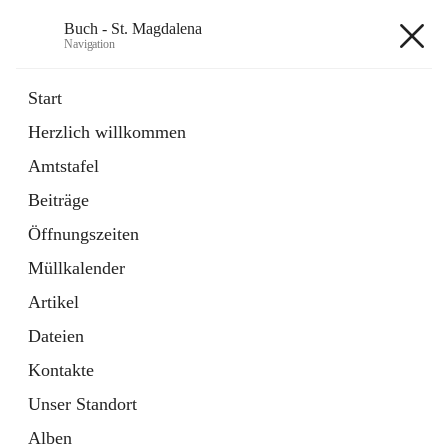
Buch - St. Magdalena
Navigation
Buch - St. Magdalena
Start
Herzlich willkommen
Gemeinde
Amtstafel
11 Schnellzugriffe
Beiträge
Bürgerservice
10 Schnellzugriffe
Öffnungszeiten
Müllkalender
+6
Artikel
Dateien
Kontakte
Unser Standort
Hauptadresse
Alben