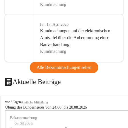
Kundmachung
Fr., 17. Apr. 2026
Kundmachungen auf der elektronischen
Amtstafel über die Anberaumung einer
Bauverhandlung
Kundmachung
Alle Bekanntmachungen sehen
Aktuelle Beiträge
B
vor 3 Tagen
Amtliche Mitteilung
u
Übung des Bundesheeres von 24.08. bis 28.08.2026
c
h
Bekanntmachung
-
03.08.2026