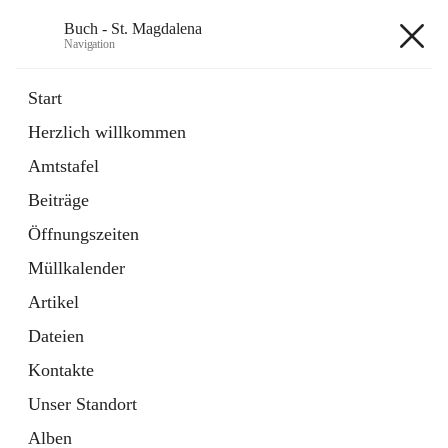
Buch - St. Magdalena
Navigation
Buch - St. Magdalena
Start
Herzlich willkommen
Gemeinde
Amtstafel
11 Schnellzugriffe
Beiträge
Bürgerservice
10 Schnellzugriffe
Öffnungszeiten
Müllkalender
+6
Artikel
Dateien
Kontakte
Unser Standort
Hauptadresse
Alben