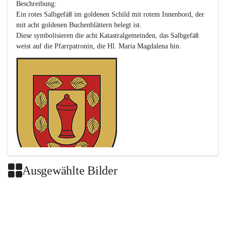
Beschreibung:

Ein rotes Salbgefäß im goldenen Schild mit rotem Innenbord, der 
mit acht goldenen Buchenblättern belegt ist.

Diese symbolisieren die acht Katastralgemeinden, das Salbgefäß 
Ausgewählte Bilder
Das neue Wappen ist eine Verschmelzung der Wappen der ehemals 
selbstständigen Gemeinden Buch-Geiseldorf und St. Magdalena.
