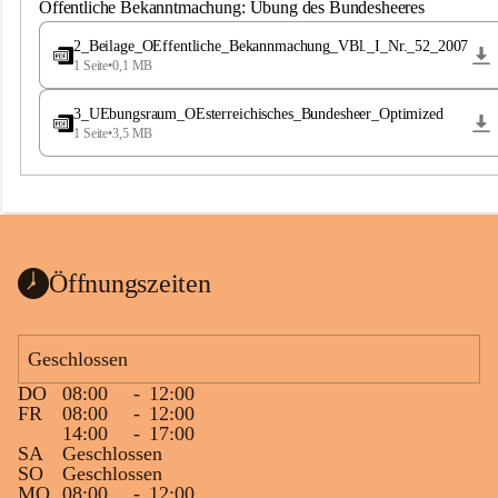
S
Öffentliche Bekanntmachung: Übung des Bundesheeres
t
.
2_Beilage_OEffentliche_Bekannmachung_VBl._I_Nr._52_2007
M
1 Seite
•
0,1 MB
a
g
3_UEbungsraum_OEsterreichisches_Bundesheer_Optimized
d
1 Seite
•
3,5 MB
a
l
e
n
a
Öffnungszeiten
Geschlossen
DO
08:00
-
12:00
FR
08:00
-
12:00
14:00
-
17:00
SA
Geschlossen
SO
Geschlossen
MO
08:00
-
12:00