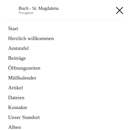
Buch - St. Magdalena
Navigation
Buch - St. Magdalena
Start
Herzlich willkommen
Gemeinde
Amtstafel
11 Schnellzugriffe
Beiträge
Bürgerservice
10 Schnellzugriffe
Öffnungszeiten
Müllkalender
+6
Artikel
Dateien
Kontakte
Unser Standort
Hauptadresse
Alben