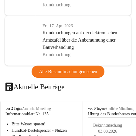
Kundmachung
Fr., 17. Apr. 2026
Kundmachungen auf der elektronischen
Amtstafel über die Anberaumung einer
Bauverhandlung
Kundmachung
Alle Bekanntmachungen sehen
Aktuelle Beiträge
B
B
vor 2 Tagen
vor 6 Tagen
Amtliche Mitteilung
Amtliche Mitteilung
u
u
Informationsblatt Nr. 135
Übung des Bundesheeres von
c
c
Bitte Wasser sparen!
h
h
Bekanntmachung
-
-
Hundkot-Beutelspender - Nutzen 
03.08.2026