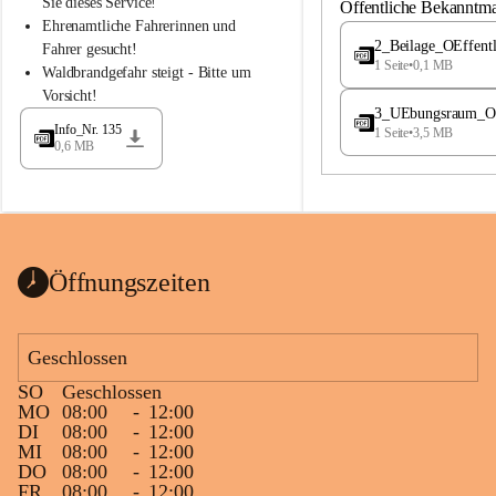
S
S
Sie dieses Service!
Öffentliche Bekanntm
t
t
Ehrenamtliche Fahrerinnen und 
.
.
2_Beilage_OEffent
Fahrer gesucht!
M
M
1 Seite
•
0,1 MB
Waldbrandgefahr steigt - Bitte um 
a
a
Vorsicht!
g
g
3_UEbungsraum_OEs
d
d
Info_Nr. 135
1 Seite
•
3,5 MB
a
a
0,6 MB
l
l
e
e
n
n
a
a
Öffnungszeiten
Geschlossen
SO
Geschlossen
MO
08:00
-
12:00
DI
08:00
-
12:00
MI
08:00
-
12:00
DO
08:00
-
12:00
FR
08:00
-
12:00