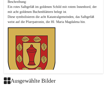
Beschreibung:

Ein rotes Salbgefäß im goldenen Schild mit rotem Innenbord, der 
mit acht goldenen Buchenblättern belegt ist.

Diese symbolisieren die acht Katastralgemeinden, das Salbgefäß 
Ausgewählte Bilder
Das neue Wappen ist eine Verschmelzung der Wappen der ehemals 
selbstständigen Gemeinden Buch-Geiseldorf und St. Magdalena.
