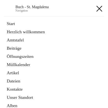
Buch - St. Magdalena
Navigation
Buch - St. Magdalena
Start
Herzlich willkommen
Gemeinde
Amtstafel
11 Schnellzugriffe
Beiträge
Bürgerservice
10 Schnellzugriffe
Öffnungszeiten
Müllkalender
+6
Artikel
Dateien
Kontakte
Unser Standort
Hauptadresse
Alben