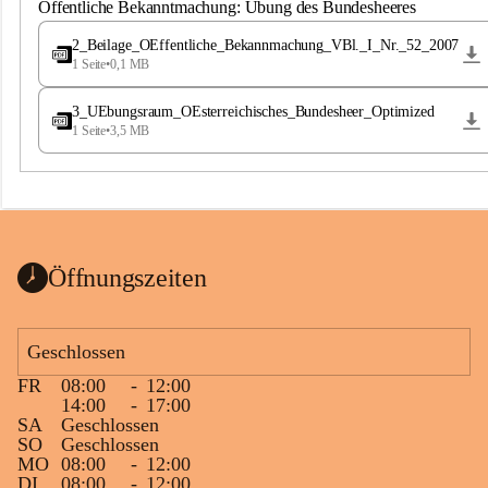
S
Öffentliche Bekanntmachung: Übung des Bundesheeres
t
.
2_Beilage_OEffentliche_Bekannmachung_VBl._I_Nr._52_2007
M
1 Seite
•
0,1 MB
a
g
3_UEbungsraum_OEsterreichisches_Bundesheer_Optimized
d
1 Seite
•
3,5 MB
a
l
e
n
a
Öffnungszeiten
Geschlossen
FR
08:00
-
12:00
14:00
-
17:00
SA
Geschlossen
SO
Geschlossen
MO
08:00
-
12:00
DI
08:00
-
12:00