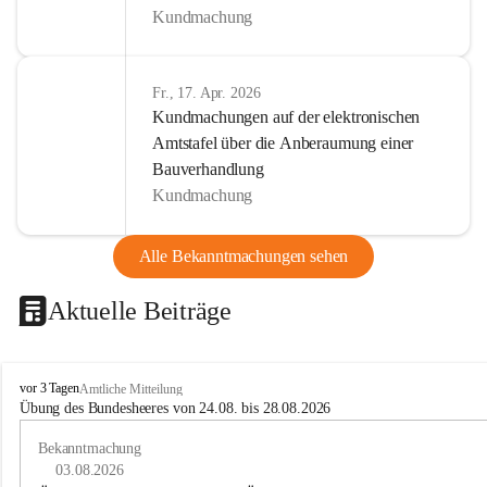
Kundmachung
Fr., 17. Apr. 2026
Kundmachungen auf der elektronischen
Amtstafel über die Anberaumung einer
Bauverhandlung
Kundmachung
Alle Bekanntmachungen sehen
Aktuelle Beiträge
B
vor 3 Tagen
Amtliche Mitteilung
u
Übung des Bundesheeres von 24.08. bis 28.08.2026
c
h
Bekanntmachung
-
03.08.2026