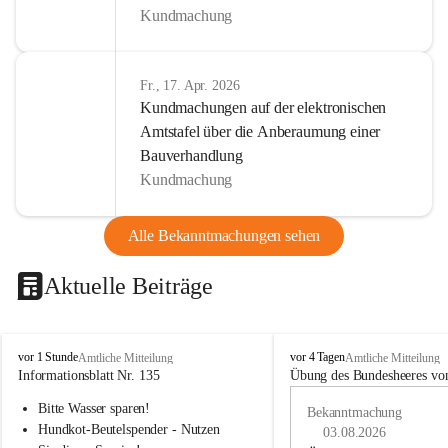
Kundmachung
Fr., 17. Apr. 2026
Kundmachungen auf der elektronischen
Amtstafel über die Anberaumung einer
Bauverhandlung
Kundmachung
Alle Bekanntmachungen sehen
Aktuelle Beiträge
B
B
vor 1 Stunde
vor 4 Tagen
Amtliche Mitteilung
Amtliche Mitteilung
u
u
Informationsblatt Nr. 135
Übung des Bundesheeres von
c
c
Bitte Wasser sparen!
h
h
Bekanntmachung
-
-
Hundkot-Beutelspender - Nutzen 
03.08.2026