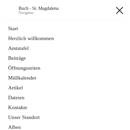
Buch - St. Magdalena
Navigation
Buch - St. Magdalena
Start
Herzlich willkommen
Gemeinde
Amtstafel
11 Schnellzugriffe
Beiträge
Bürgerservice
10 Schnellzugriffe
Öffnungszeiten
Müllkalender
+6
Artikel
Dateien
Kontakte
Unser Standort
Hauptadresse
Alben