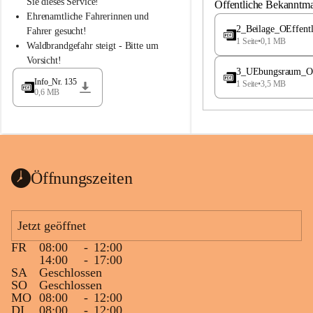
S
S
Sie dieses Service!
Öffentliche Bekanntm
t
t
Ehrenamtliche Fahrerinnen und 
.
.
2_Beilage_OEffent
Fahrer gesucht!
M
M
1 Seite
•
0,1 MB
Waldbrandgefahr steigt - Bitte um 
a
a
Vorsicht!
g
g
3_UEbungsraum_OEs
d
d
Info_Nr. 135
1 Seite
•
3,5 MB
a
a
0,6 MB
l
l
e
e
n
n
a
a
Öffnungszeiten
Jetzt geöffnet
FR
08:00
-
12:00
14:00
-
17:00
SA
Geschlossen
SO
Geschlossen
MO
08:00
-
12:00
DI
08:00
-
12:00