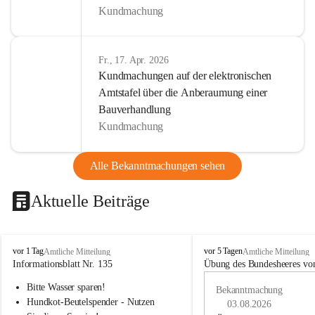
Kundmachung
Fr., 17. Apr. 2026
Kundmachungen auf der elektronischen
Amtstafel über die Anberaumung einer
Bauverhandlung
Kundmachung
Alle Bekanntmachungen sehen
Aktuelle Beiträge
B
B
vor 1 Tag
vor 5 Tagen
Amtliche Mitteilung
Amtliche Mitteilung
u
u
Informationsblatt Nr. 135
Übung des Bundesheeres von
c
c
Bitte Wasser sparen!
h
h
Bekanntmachung
-
-
Hundkot-Beutelspender - Nutzen 
03.08.2026