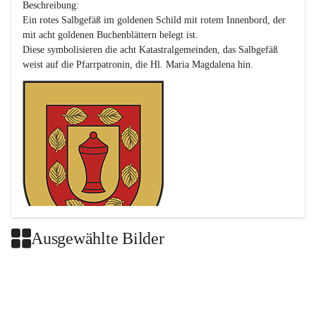
Beschreibung:

Ein rotes Salbgefäß im goldenen Schild mit rotem Innenbord, der 
mit acht goldenen Buchenblättern belegt ist.

Diese symbolisieren die acht Katastralgemeinden, das Salbgefäß 
Ausgewählte Bilder
Das neue Wappen ist eine Verschmelzung der Wappen der ehemals 
selbstständigen Gemeinden Buch-Geiseldorf und St. Magdalena.
