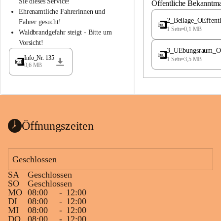
S
S
Sie dieses Service!
Öffentliche Bekanntm
t
t
Ehrenamtliche Fahrerinnen und 
.
.
2_Beilage_OEffent
Fahrer gesucht!
M
M
1 Seite
•
0,1 MB
Waldbrandgefahr steigt - Bitte um 
a
a
Vorsicht!
g
g
3_UEbungsraum_OEs
d
d
Info_Nr. 135
1 Seite
•
3,5 MB
a
a
0,6 MB
l
l
e
e
n
n
a
a
Öffnungszeiten
Geschlossen
SA
Geschlossen
SO
Geschlossen
MO
08:00
-
12:00
DI
08:00
-
12:00
MI
08:00
-
12:00
DO
08:00
-
12:00