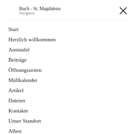
Buch - St. Magdalena
Navigation
Buch - St. Magdalena
Start
Herzlich willkommen
Gemeinde
Amtstafel
11 Schnellzugriffe
Beiträge
Bürgerservice
10 Schnellzugriffe
Öffnungszeiten
Müllkalender
+6
Artikel
Dateien
Kontakte
Unser Standort
Hauptadresse
Alben