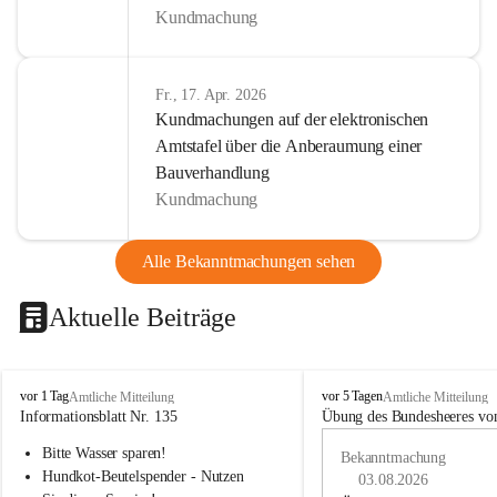
Kundmachung
Fr., 17. Apr. 2026
Kundmachungen auf der elektronischen
Amtstafel über die Anberaumung einer
Bauverhandlung
Kundmachung
Alle Bekanntmachungen sehen
Aktuelle Beiträge
B
B
vor 1 Tag
vor 5 Tagen
Amtliche Mitteilung
Amtliche Mitteilung
u
u
Informationsblatt Nr. 135
Übung des Bundesheeres von
c
c
Bitte Wasser sparen!
h
h
Bekanntmachung
-
-
Hundkot-Beutelspender - Nutzen 
03.08.2026