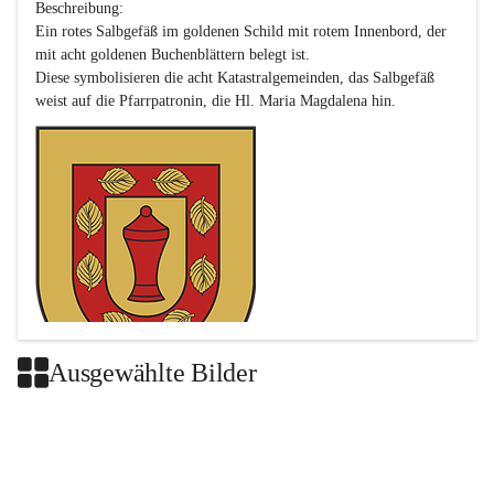
Beschreibung:

Ein rotes Salbgefäß im goldenen Schild mit rotem Innenbord, der 
mit acht goldenen Buchenblättern belegt ist.

Diese symbolisieren die acht Katastralgemeinden, das Salbgefäß 
Ausgewählte Bilder
Das neue Wappen ist eine Verschmelzung der Wappen der ehemals 
selbstständigen Gemeinden Buch-Geiseldorf und St. Magdalena.
