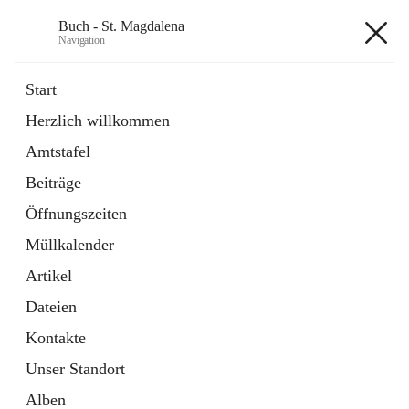
Buch - St. Magdalena
Navigation
Buch - St. Magdalena
Start
Herzlich willkommen
Gemeinde
Amtstafel
11 Schnellzugriffe
Beiträge
Bürgerservice
10 Schnellzugriffe
Öffnungszeiten
Müllkalender
+6
Artikel
Dateien
Kontakte
Unser Standort
Hauptadresse
Alben