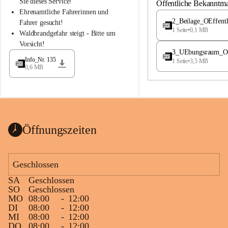
S
S
Sie dieses Service!
Öffentliche Bekanntm
t
t
Ehrenamtliche Fahrerinnen und 
.
.
2_Beilage_OEffent
Fahrer gesucht!
M
M
1 Seite
•
0,1 MB
Waldbrandgefahr steigt - Bitte um 
a
a
Vorsicht!
g
g
3_UEbungsraum_OEs
d
d
Info_Nr. 135
1 Seite
•
3,5 MB
a
a
0,6 MB
l
l
e
e
n
n
a
a
Öffnungszeiten
Geschlossen
SA
Geschlossen
SO
Geschlossen
MO
08:00
-
12:00
DI
08:00
-
12:00
MI
08:00
-
12:00
DO
08:00
-
12:00