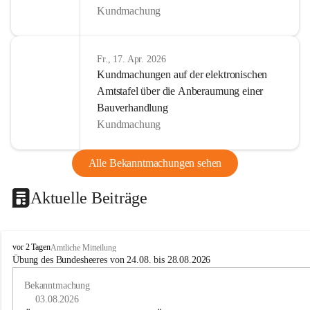
Kundmachung
Fr., 17. Apr. 2026
Kundmachungen auf der elektronischen
Amtstafel über die Anberaumung einer
Bauverhandlung
Kundmachung
Alle Bekanntmachungen sehen
Aktuelle Beiträge
B
vor 2 Tagen
Amtliche Mitteilung
u
Übung des Bundesheeres von 24.08. bis 28.08.2026
c
h
Bekanntmachung
-
03.08.2026