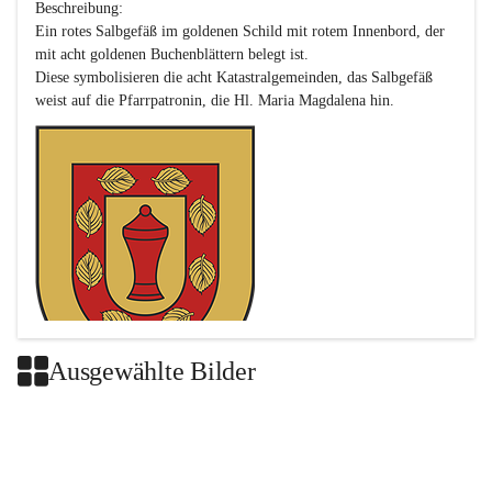
Beschreibung:

Ein rotes Salbgefäß im goldenen Schild mit rotem Innenbord, der 
mit acht goldenen Buchenblättern belegt ist.

Diese symbolisieren die acht Katastralgemeinden, das Salbgefäß 
Ausgewählte Bilder
Das neue Wappen ist eine Verschmelzung der Wappen der ehemals 
selbstständigen Gemeinden Buch-Geiseldorf und St. Magdalena.
