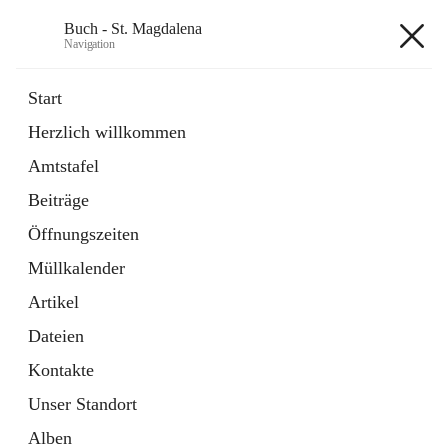
Buch - St. Magdalena
Navigation
Buch - St. Magdalena
Start
Herzlich willkommen
Gemeinde
Amtstafel
11 Schnellzugriffe
Beiträge
Bürgerservice
10 Schnellzugriffe
Öffnungszeiten
Müllkalender
+6
Artikel
Dateien
Kontakte
Unser Standort
Hauptadresse
Alben