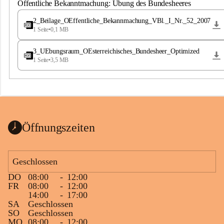
S
Öffentliche Bekanntmachung: Übung des Bundesheeres
t
.
2_Beilage_OEffentliche_Bekannmachung_VBl._I_Nr._52_2007
M
1 Seite
•
0,1 MB
a
g
3_UEbungsraum_OEsterreichisches_Bundesheer_Optimized
d
1 Seite
•
3,5 MB
a
l
e
n
a
Öffnungszeiten
Geschlossen
DO
08:00
-
12:00
FR
08:00
-
12:00
14:00
-
17:00
SA
Geschlossen
SO
Geschlossen
MO
08:00
-
12:00