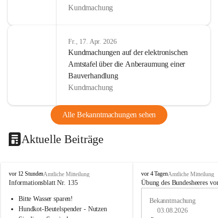
Kundmachung
Fr., 17. Apr. 2026
Kundmachungen auf der elektronischen
Amtstafel über die Anberaumung einer
Bauverhandlung
Kundmachung
Alle Bekanntmachungen sehen
Aktuelle Beiträge
B
B
vor 12 Stunden
vor 4 Tagen
Amtliche Mitteilung
Amtliche Mitteilung
u
u
Informationsblatt Nr. 135
Übung des Bundesheeres von
c
c
Bitte Wasser sparen!
h
h
Bekanntmachung
-
-
Hundkot-Beutelspender - Nutzen 
03.08.2026