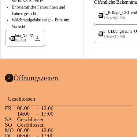
S
S
Sie dieses Service!
Öffentliche Bekanntm
t
t
Ehrenamtliche Fahrerinnen und 
.
.
2_Beilage_OEffent
Fahrer gesucht!
M
M
1 Seite
•
0,1 MB
Waldbrandgefahr steigt - Bitte um 
a
a
Vorsicht!
g
g
3_UEbungsraum_OEs
d
d
Info_Nr. 135
1 Seite
•
3,5 MB
a
a
0,6 MB
l
l
e
e
n
n
a
a
Öffnungszeiten
Geschlossen
FR
08:00
-
12:00
14:00
-
17:00
SA
Geschlossen
SO
Geschlossen
MO
08:00
-
12:00
DI
08:00
-
12:00