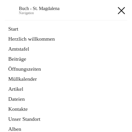
Buch - St. Magdalena
Navigation
Buch - St. Magdalena
Start
Herzlich willkommen
Gemeinde
Amtstafel
11 Schnellzugriffe
Beiträge
Bürgerservice
10 Schnellzugriffe
Öffnungszeiten
Müllkalender
+6
Artikel
Dateien
Kontakte
Unser Standort
Hauptadresse
Alben