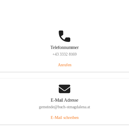
St. Magdalena 55, 8274 Buch-St. Magdalena, AUT
Auf Karte ansehen
Telefonnummer
+43 3332 8169
Anrufen
E-Mail Adresse
gemeinde@buch-stmagdalena.at
E-Mail schreiben