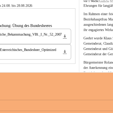
B
vor 1 Woche
Amtliche Mi
u
 24.08. bis 28.08.2026
Ehrungen für langjä
c
Im Rahmen einer feie
h
-
Bezirkshauptfrau Ma
S
ausgeschiedenen lan
achung: Übung des Bundesheeres
t
ihr engagiertes Wirk
.
liche_Bekannmachung_VBl._I_Nr._52_2007
M
Geehrt wurde 
Klaus 
a
Gemeinderat, 
Claudi
g
Gemeinderat und 
Gü
terreichisches_Bundesheer_Optimized
d
Gemeinderat der Gem
a
l
Bürgermeister Roland
e
der Anerkennung ein
n
Bezirkshauptfrau Mag
a
langjährige kommunal
Ehrendiploms der St
Die Gemeinde Buch-S
sich herzlich für de
Engagement und die 
Gemeindebürgerinne