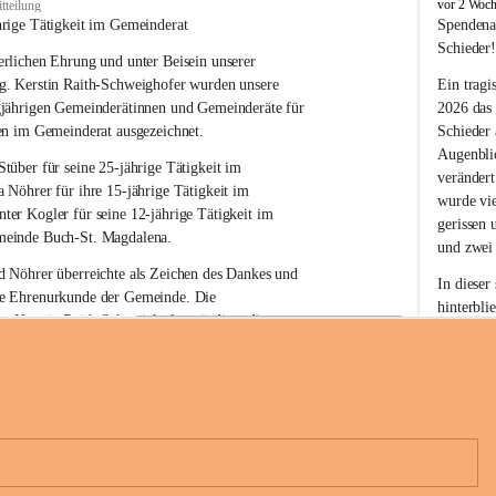
B
vor 2 Woc
tteilung
u
hrige Tätigkeit im Gemeinderat
Spendena
c
Schieder
rlichen Ehrung und unter Beisein unserer 
h
-
g. Kerstin Raith-Schweighofer wurden unsere 
Ein tragi
S
gjährigen Gemeinderätinnen und Gemeinderäte für 
2026 das
t
en im Gemeinderat ausgezeichnet.
Schieder
.
Augenblic
M
Stüber 
für seine 
25-jährige Tätigkeit
 im 
verändert
a
a Nöhrer 
für ihre
 15-jährige Tätigkeit
 im 
wurde vi
g
nter Kogler 
für seine
 12-jährige Tätigkeit
 im 
d
gerissen 
einde Buch-St. Magdalena. 
a
und zwei
l
 Nöhrer überreichte als Zeichen des Dankes und 
e
In dieser
e Ehrenurkunde der Gemeinde. Die 
n
hinterbli
. Kerstin Raith-Schweighofer würdigte die 
a
Mit Ihrer
politische Tätigkeit mit der Überreichung eines 
der Antei
eiermärkischen Landesregierung.
Wir dank
t. Magdalena und das Land Steiermark bedanken 
Spendern 
n langjährigen Einsatz, das verantwortungsbewusste 
Unterstüt
+6
wertvolle Mitarbeit zum Wohle der 
ihr Mitge
n und Gemeindebürger!