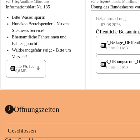
B
B
vor 1 Tag
vor 5 Tagen
Amtliche Mitteilung
Amtliche Mitteilung
u
u
Informationsblatt Nr. 135
Übung des Bundesheeres von
c
c
Bitte Wasser sparen!
h
h
Bekanntmachung
-
-
Hundkot-Beutelspender - Nutzen 
03.08.2026
S
S
Sie dieses Service!
Öffentliche Bekanntm
t
t
Ehrenamtliche Fahrerinnen und 
.
.
2_Beilage_OEffent
Fahrer gesucht!
M
M
1 Seite
•
0,1 MB
Waldbrandgefahr steigt - Bitte um 
a
a
Vorsicht!
g
g
3_UEbungsraum_OEs
d
d
Info_Nr. 135
1 Seite
•
3,5 MB
a
a
0,6 MB
l
l
e
e
n
n
a
a
Öffnungszeiten
Geschlossen