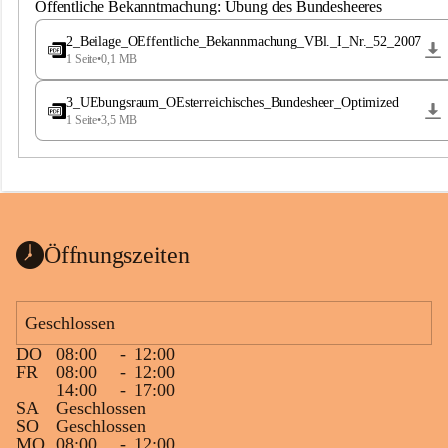
S
Öffentliche Bekanntmachung: Übung des Bundesheeres
t
.
2_Beilage_OEffentliche_Bekannmachung_VBl._I_Nr._52_2007
M
1 Seite
•
0,1 MB
a
g
3_UEbungsraum_OEsterreichisches_Bundesheer_Optimized
d
1 Seite
•
3,5 MB
a
l
e
n
a
Öffnungszeiten
Geschlossen
DO
08:00
-
12:00
FR
08:00
-
12:00
14:00
-
17:00
SA
Geschlossen
SO
Geschlossen
MO
08:00
-
12:00