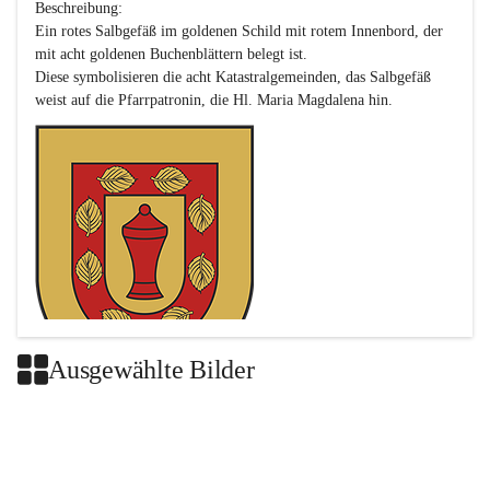
Beschreibung:

Ein rotes Salbgefäß im goldenen Schild mit rotem Innenbord, der 
mit acht goldenen Buchenblättern belegt ist.

Diese symbolisieren die acht Katastralgemeinden, das Salbgefäß 
Ausgewählte Bilder
Das neue Wappen ist eine Verschmelzung der Wappen der ehemals 
selbstständigen Gemeinden Buch-Geiseldorf und St. Magdalena.
