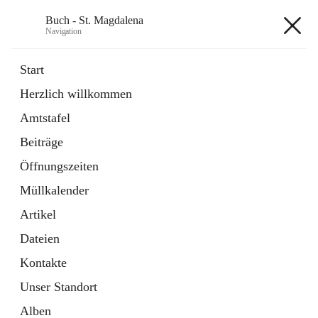
Buch - St. Magdalena
Navigation
Buch - St. Magdalena
Start
Herzlich willkommen
Gemeinde
Amtstafel
11 Schnellzugriffe
Beiträge
Bürgerservice
10 Schnellzugriffe
Öffnungszeiten
Müllkalender
+6
Artikel
Dateien
Kontakte
Unser Standort
Hauptadresse
Alben