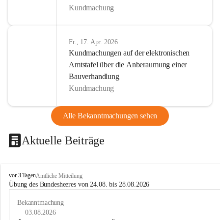
Kundmachung
Fr., 17. Apr. 2026
Kundmachungen auf der elektronischen
Amtstafel über die Anberaumung einer
Bauverhandlung
Kundmachung
Alle Bekanntmachungen sehen
Aktuelle Beiträge
B
vor 3 Tagen
Amtliche Mitteilung
u
Übung des Bundesheeres von 24.08. bis 28.08.2026
c
h
Bekanntmachung
-
03.08.2026