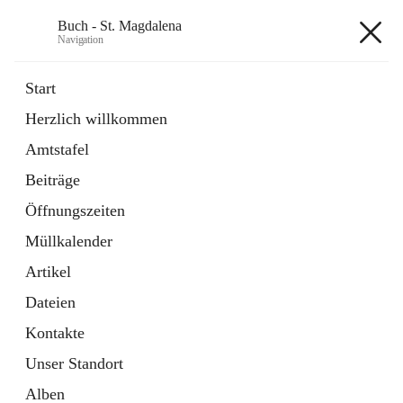
Buch - St. Magdalena
Navigation
Buch - St. Magdalena
Start
Herzlich willkommen
Gemeinde
Amtstafel
11 Schnellzugriffe
Beiträge
Bürgerservice
10 Schnellzugriffe
Öffnungszeiten
Müllkalender
+6
Artikel
Dateien
Kontakte
Unser Standort
Hauptadresse
Alben