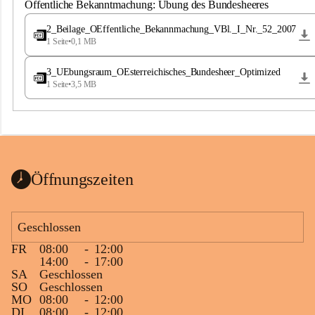
S
Öffentliche Bekanntmachung: Übung des Bundesheeres
t
.
2_Beilage_OEffentliche_Bekannmachung_VBl._I_Nr._52_2007
M
1 Seite
•
0,1 MB
a
g
3_UEbungsraum_OEsterreichisches_Bundesheer_Optimized
d
1 Seite
•
3,5 MB
a
l
e
n
a
Öffnungszeiten
Geschlossen
FR
08:00
-
12:00
14:00
-
17:00
SA
Geschlossen
SO
Geschlossen
MO
08:00
-
12:00
DI
08:00
-
12:00