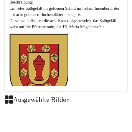
Beschreibung:

Ein rotes Salbgefäß im goldenen Schild mit rotem Innenbord, der 
mit acht goldenen Buchenblättern belegt ist.

Diese symbolisieren die acht Katastralgemeinden, das Salbgefäß 
Ausgewählte Bilder
Das neue Wappen ist eine Verschmelzung der Wappen der ehemals 
selbstständigen Gemeinden Buch-Geiseldorf und St. Magdalena.
