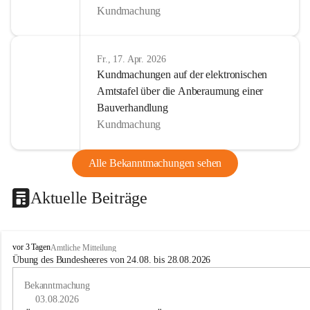
Kundmachung
Fr., 17. Apr. 2026
Kundmachungen auf der elektronischen
Amtstafel über die Anberaumung einer
Bauverhandlung
Kundmachung
Alle Bekanntmachungen sehen
Aktuelle Beiträge
B
vor 3 Tagen
Amtliche Mitteilung
u
Übung des Bundesheeres von 24.08. bis 28.08.2026
c
h
Bekanntmachung
-
03.08.2026