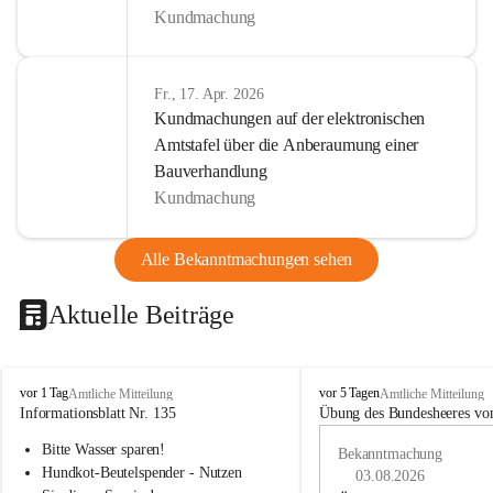
Kundmachung
Fr., 17. Apr. 2026
Kundmachungen auf der elektronischen
Amtstafel über die Anberaumung einer
Bauverhandlung
Kundmachung
Alle Bekanntmachungen sehen
Aktuelle Beiträge
B
B
vor 1 Tag
vor 5 Tagen
Amtliche Mitteilung
Amtliche Mitteilung
u
u
Informationsblatt Nr. 135
Übung des Bundesheeres von
c
c
Bitte Wasser sparen!
h
h
Bekanntmachung
-
-
Hundkot-Beutelspender - Nutzen 
03.08.2026