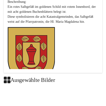
Beschreibung:

Ein rotes Salbgefäß im goldenen Schild mit rotem Innenbord, der 
mit acht goldenen Buchenblättern belegt ist.

Diese symbolisieren die acht Katastralgemeinden, das Salbgefäß 
Ausgewählte Bilder
Das neue Wappen ist eine Verschmelzung der Wappen der ehemals 
selbstständigen Gemeinden Buch-Geiseldorf und St. Magdalena.
