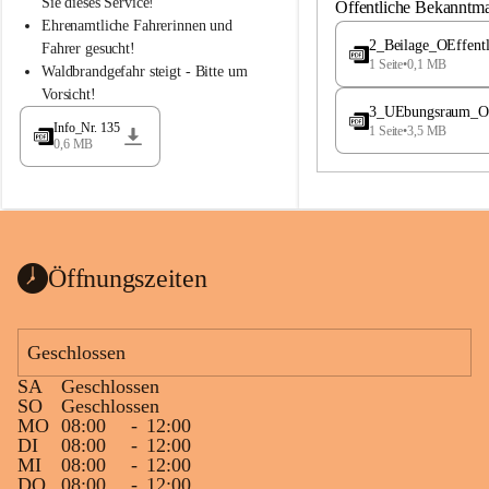
S
S
Sie dieses Service!
Öffentliche Bekanntm
t
t
Ehrenamtliche Fahrerinnen und 
.
.
2_Beilage_OEffent
Fahrer gesucht!
M
M
1 Seite
•
0,1 MB
Waldbrandgefahr steigt - Bitte um 
a
a
Vorsicht!
g
g
3_UEbungsraum_OEs
d
d
Info_Nr. 135
1 Seite
•
3,5 MB
a
a
0,6 MB
l
l
e
e
n
n
a
a
Öffnungszeiten
Geschlossen
SA
Geschlossen
SO
Geschlossen
MO
08:00
-
12:00
DI
08:00
-
12:00
MI
08:00
-
12:00
DO
08:00
-
12:00