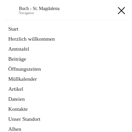
Buch - St. Magdalena
Navigation
Buch - St. Magdalena
Start
Herzlich willkommen
Gemeinde
Amtstafel
11 Schnellzugriffe
Beiträge
Bürgerservice
10 Schnellzugriffe
Öffnungszeiten
Müllkalender
+6
Artikel
Dateien
Kontakte
Unser Standort
Hauptadresse
Alben