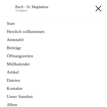
Buch - St. Magdalena
Navigation
Buch - St. Magdalena
Start
Herzlich willkommen
Gemeinde
Amtstafel
11 Schnellzugriffe
Beiträge
Bürgerservice
10 Schnellzugriffe
Öffnungszeiten
Müllkalender
+6
Artikel
Dateien
Kontakte
Unser Standort
Hauptadresse
Alben