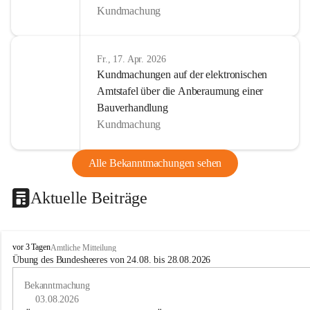
Kundmachung
Fr., 17. Apr. 2026
Kundmachungen auf der elektronischen
Amtstafel über die Anberaumung einer
Bauverhandlung
Kundmachung
Alle Bekanntmachungen sehen
Aktuelle Beiträge
B
vor 3 Tagen
Amtliche Mitteilung
u
Übung des Bundesheeres von 24.08. bis 28.08.2026
c
h
Bekanntmachung
-
03.08.2026