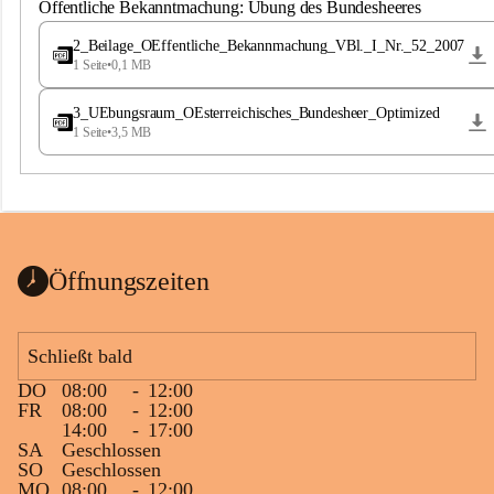
S
Öffentliche Bekanntmachung: Übung des Bundesheeres
t
.
2_Beilage_OEffentliche_Bekannmachung_VBl._I_Nr._52_2007
M
1 Seite
•
0,1 MB
a
g
3_UEbungsraum_OEsterreichisches_Bundesheer_Optimized
d
1 Seite
•
3,5 MB
a
l
e
n
a
Öffnungszeiten
Schließt bald
DO
08:00
-
12:00
FR
08:00
-
12:00
14:00
-
17:00
SA
Geschlossen
SO
Geschlossen
MO
08:00
-
12:00