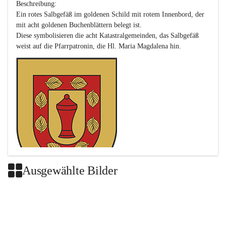
Beschreibung:

Ein rotes Salbgefäß im goldenen Schild mit rotem Innenbord, der 
mit acht goldenen Buchenblättern belegt ist.

Diese symbolisieren die acht Katastralgemeinden, das Salbgefäß 
Ausgewählte Bilder
Das neue Wappen ist eine Verschmelzung der Wappen der ehemals 
selbstständigen Gemeinden Buch-Geiseldorf und St. Magdalena.
