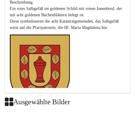
Beschreibung:

Ein rotes Salbgefäß im goldenen Schild mit rotem Innenbord, der 
mit acht goldenen Buchenblättern belegt ist.

Diese symbolisieren die acht Katastralgemeinden, das Salbgefäß 
Ausgewählte Bilder
Das neue Wappen ist eine Verschmelzung der Wappen der ehemals 
selbstständigen Gemeinden Buch-Geiseldorf und St. Magdalena.
