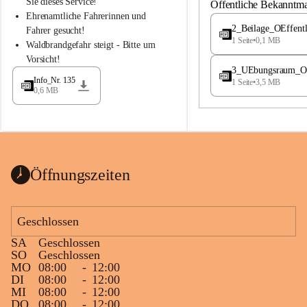
S
S
Sie dieses Service!
Öffentliche Bekanntm
t
t
Ehrenamtliche Fahrerinnen und 
.
.
2_Beilage_OEffent
Fahrer gesucht!
M
M
1 Seite
•
0,1 MB
Waldbrandgefahr steigt - Bitte um 
a
a
Vorsicht!
g
g
3_UEbungsraum_OEs
d
d
Info_Nr. 135
1 Seite
•
3,5 MB
a
a
0,6 MB
l
l
e
e
n
n
a
a
Öffnungszeiten
Geschlossen
SA
Geschlossen
SO
Geschlossen
MO
08:00
-
12:00
DI
08:00
-
12:00
MI
08:00
-
12:00
DO
08:00
-
12:00