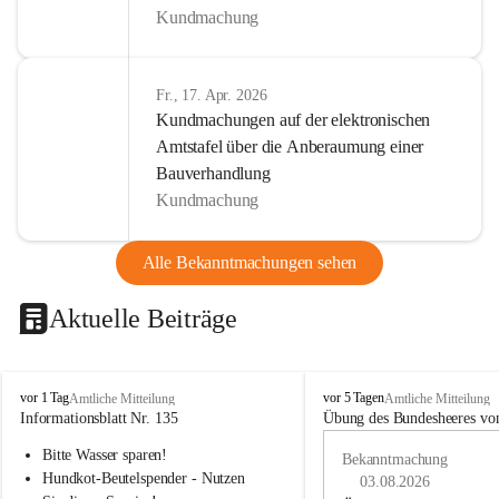
Kundmachung
Fr., 17. Apr. 2026
Kundmachungen auf der elektronischen
Amtstafel über die Anberaumung einer
Bauverhandlung
Kundmachung
Alle Bekanntmachungen sehen
Aktuelle Beiträge
B
B
vor 1 Tag
vor 5 Tagen
Amtliche Mitteilung
Amtliche Mitteilung
u
u
Informationsblatt Nr. 135
Übung des Bundesheeres von
c
c
Bitte Wasser sparen!
h
h
Bekanntmachung
-
-
Hundkot-Beutelspender - Nutzen 
03.08.2026