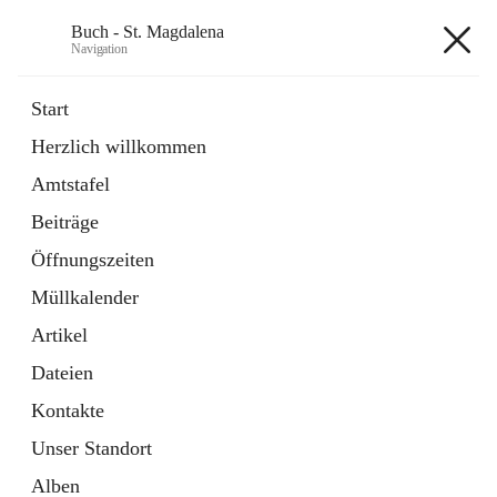
Buch - St. Magdalena
Navigation
Buch - St. Magdalena
Start
Herzlich willkommen
Gemeinde
Amtstafel
11 Schnellzugriffe
Beiträge
Bürgerservice
10 Schnellzugriffe
Öffnungszeiten
Müllkalender
+6
Artikel
Dateien
Kontakte
Unser Standort
Hauptadresse
Alben