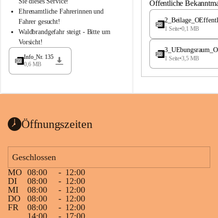
S
S
Sie dieses Service!
Öffentliche Bekanntm
t
t
Ehrenamtliche Fahrerinnen und 
.
.
2_Beilage_OEffent
Fahrer gesucht!
M
M
1 Seite
•
0,1 MB
Waldbrandgefahr steigt - Bitte um 
a
a
Vorsicht!
g
g
3_UEbungsraum_OEs
d
d
Info_Nr. 135
1 Seite
•
3,5 MB
a
a
0,6 MB
l
l
e
e
n
n
a
a
Öffnungszeiten
Geschlossen
MO
08:00
-
12:00
DI
08:00
-
12:00
MI
08:00
-
12:00
DO
08:00
-
12:00
FR
08:00
-
12:00
14:00
-
17:00