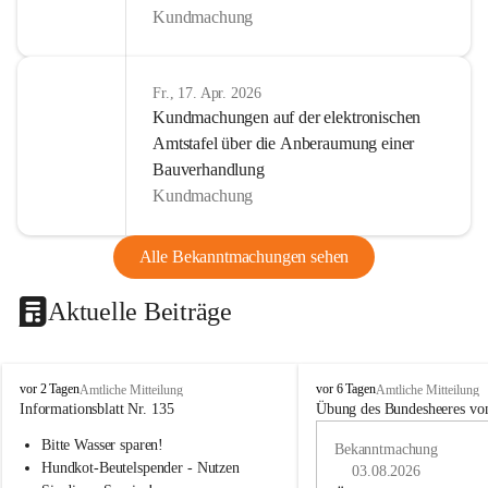
Kundmachung
Fr., 17. Apr. 2026
Kundmachungen auf der elektronischen
Amtstafel über die Anberaumung einer
Bauverhandlung
Kundmachung
Alle Bekanntmachungen sehen
Aktuelle Beiträge
B
B
vor 2 Tagen
vor 6 Tagen
Amtliche Mitteilung
Amtliche Mitteilung
u
u
Informationsblatt Nr. 135
Übung des Bundesheeres von
c
c
Bitte Wasser sparen!
h
h
Bekanntmachung
-
-
Hundkot-Beutelspender - Nutzen 
03.08.2026