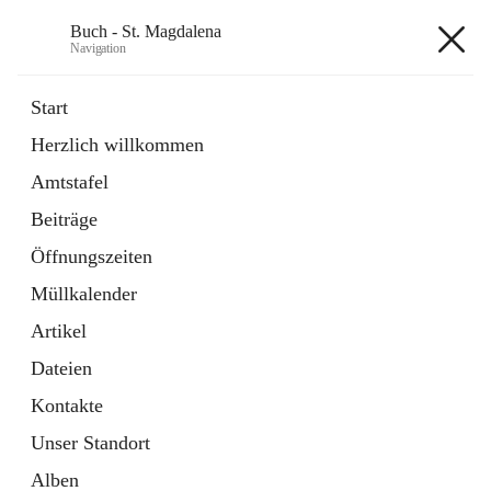
Buch - St. Magdalena
Navigation
Buch - St. Magdalena
Start
Herzlich willkommen
Gemeinde
Amtstafel
11 Schnellzugriffe
Beiträge
Bürgerservice
10 Schnellzugriffe
Öffnungszeiten
Müllkalender
+6
Artikel
Dateien
Kontakte
Unser Standort
Hauptadresse
Alben