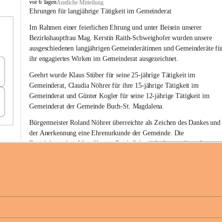
B
vor 6 Tagen
Amtliche Mitteilung
u
Ehrungen für langjährige Tätigkeit im Gemeinderat
c
Im Rahmen einer feierlichen Ehrung und unter Beisein unserer 
h
-
Bezirkshauptfrau Mag. Kerstin Raith-Schweighofer wurden unsere 
S
ausgeschiedenen langjährigen Gemeinderätinnen und Gemeinderäte fü
t
ihr engagiertes Wirken im Gemeinderat ausgezeichnet.
.
M
Geehrt wurde 
Klaus Stüber 
für seine 
25-jährige Tätigkeit
 im 
a
Gemeinderat, 
Claudia Nöhrer 
für ihre
 15-jährige Tätigkeit
 im 
g
Gemeinderat und 
Günter Kogler 
für seine
 12-jährige Tätigkeit
 im 
d
Gemeinderat der Gemeinde Buch-St. Magdalena. 
a
l
Bürgermeister Roland Nöhrer überreichte als Zeichen des Dankes und
e
der Anerkennung eine Ehrenurkunde der Gemeinde. Die 
n
Bezirkshauptfrau Mag. Kerstin Raith-Schweighofer würdigte die 
a
langjährige kommunalpolitische Tätigkeit mit der Überreichung eines 
Ehrendiploms der Steiermärkischen Landesregierung.
Die Gemeinde Buch-St. Magdalena und das Land Steiermark bedanke
sich herzlich für den langjährigen Einsatz, das verantwortungsbewusst
+6
Engagement und die wertvolle Mitarbeit zum Wohle der 
Gemeindebürgerinnen und Gemeindebürger!