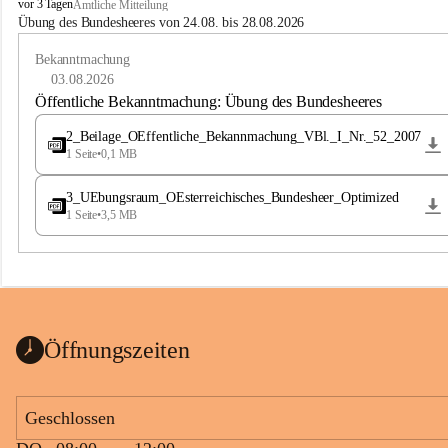
B
vor 3 Tagen
Amtliche Mitteilung
u
Übung des Bundesheeres von 24.08. bis 28.08.2026
c
h
Bekanntmachung
-
03.08.2026
S
Öffentliche Bekanntmachung: Übung des Bundesheeres
t
.
2_Beilage_OEffentliche_Bekannmachung_VBl._I_Nr._52_2007
M
1 Seite
•
0,1 MB
a
g
3_UEbungsraum_OEsterreichisches_Bundesheer_Optimized
d
1 Seite
•
3,5 MB
a
l
e
n
a
Öffnungszeiten
Geschlossen