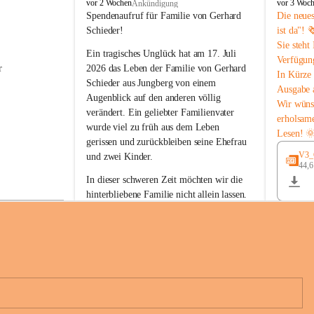
B
B
vor 2 Wochen
vor 3 Woc
Ankündigung
u
u
Spendenaufruf für Familie von Gerhard 
Die neue
c
c
Schieder!
ist da"! 
h
h
Sie steht
-
-
Ein tragisches Unglück hat am 17. Juli 
Verfügun
S
S
r 
2026 das Leben der Familie von Gerhard 
In Kürze 
t
t
Schieder aus Jungberg von einem 
Ausgabe 
.
.
Augenblick auf den anderen völlig 
M
M
Wir wüns
verändert. Ein geliebter Familienvater 
a
a
erholsam
wurde viel zu früh aus dem Leben 
g
g
Lesen! 
d
d
gerissen und zurückbleiben seine Ehefrau 
a
a
V3_G
und zwei Kinder.
l
l
44,
 
e
e
In dieser schweren Zeit möchten wir die 
n
n
hinterbliebene Familie nicht allein lassen. 
a
a
Mit Ihrer Spende können Sie ein Zeichen 
der Anteilnahme und der Solidarität setzen.
Wir danken allen Spenderinnen und 
n 
Spendern von Herzen für ihre 
e 
Unterstützung, ihre Hilfsbereitschaft und 
ihr Mitgefühl.