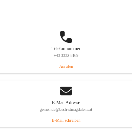
St. Magdalena 55, 8274 Buch-St. Magdalena, AUT
Auf Karte ansehen
Telefonnummer
+43 3332 8169
Anrufen
E-Mail Adresse
gemeinde@buch-stmagdalena.at
E-Mail schreiben