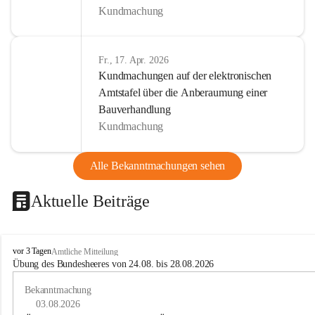
Kundmachung
Fr., 17. Apr. 2026
Kundmachungen auf der elektronischen
Amtstafel über die Anberaumung einer
Bauverhandlung
Kundmachung
Alle Bekanntmachungen sehen
Aktuelle Beiträge
B
vor 3 Tagen
Amtliche Mitteilung
u
Übung des Bundesheeres von 24.08. bis 28.08.2026
c
h
Bekanntmachung
-
03.08.2026