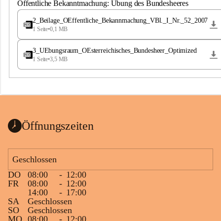
S
Öffentliche Bekanntmachung: Übung des Bundesheeres
t
.
2_Beilage_OEffentliche_Bekannmachung_VBl._I_Nr._52_2007
M
1 Seite
•
0,1 MB
a
g
3_UEbungsraum_OEsterreichisches_Bundesheer_Optimized
d
1 Seite
•
3,5 MB
a
l
e
n
a
Öffnungszeiten
Geschlossen
DO
08:00
-
12:00
FR
08:00
-
12:00
14:00
-
17:00
SA
Geschlossen
SO
Geschlossen
MO
08:00
-
12:00