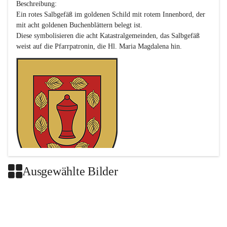
Beschreibung:

Ein rotes Salbgefäß im goldenen Schild mit rotem Innenbord, der 
mit acht goldenen Buchenblättern belegt ist.

Diese symbolisieren die acht Katastralgemeinden, das Salbgefäß 
Ausgewählte Bilder
Das neue Wappen ist eine Verschmelzung der Wappen der ehemals 
selbstständigen Gemeinden Buch-Geiseldorf und St. Magdalena.
