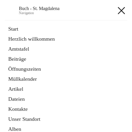
Buch - St. Magdalena
Navigation
Buch - St. Magdalena
Start
Herzlich willkommen
Gemeinde
Amtstafel
11 Schnellzugriffe
Beiträge
Bürgerservice
10 Schnellzugriffe
Öffnungszeiten
Müllkalender
+6
Artikel
Dateien
Kontakte
Unser Standort
Hauptadresse
Alben