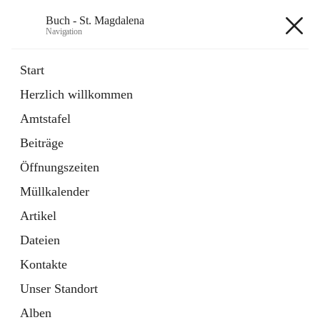
Buch - St. Magdalena
Navigation
Buch - St. Magdalena
Start
Herzlich willkommen
Gemeinde
Amtstafel
11 Schnellzugriffe
Beiträge
Bürgerservice
10 Schnellzugriffe
Öffnungszeiten
Müllkalender
+6
Artikel
Dateien
Kontakte
Unser Standort
Hauptadresse
Alben