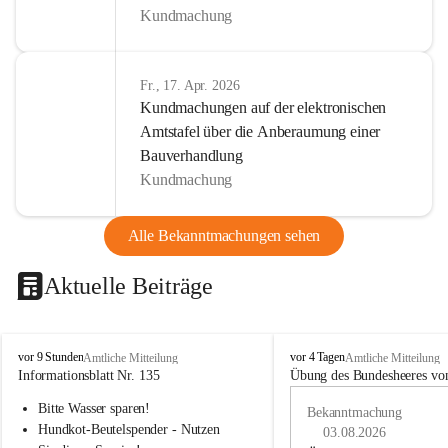
Kundmachung
Fr., 17. Apr. 2026
Kundmachungen auf der elektronischen
Amtstafel über die Anberaumung einer
Bauverhandlung
Kundmachung
Alle Bekanntmachungen sehen
Aktuelle Beiträge
B
B
vor 9 Stunden
vor 4 Tagen
Amtliche Mitteilung
Amtliche Mitteilung
u
u
Informationsblatt Nr. 135
Übung des Bundesheeres von
c
c
Bitte Wasser sparen!
h
h
Bekanntmachung
-
-
Hundkot-Beutelspender - Nutzen 
03.08.2026