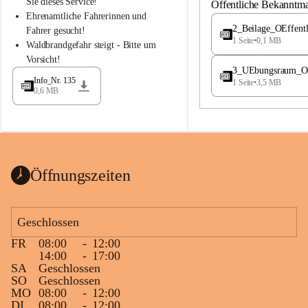
S
S
Sie dieses Service!
Öffentliche Bekanntm
t
t
Ehrenamtliche Fahrerinnen und 
.
.
2_Beilage_OEffent
Fahrer gesucht!
M
M
1 Seite
•
0,1 MB
Waldbrandgefahr steigt - Bitte um 
a
a
Vorsicht!
g
g
3_UEbungsraum_OEs
d
d
Info_Nr. 135
1 Seite
•
3,5 MB
a
a
0,6 MB
l
l
e
e
n
n
a
a
Öffnungszeiten
Geschlossen
FR
08:00
-
12:00
14:00
-
17:00
SA
Geschlossen
SO
Geschlossen
MO
08:00
-
12:00
DI
08:00
-
12:00