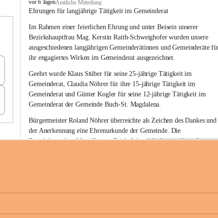
B
vor 6 Tagen
Amtliche Mitteilung
u
Ehrungen für langjährige Tätigkeit im Gemeinderat
c
Im Rahmen einer feierlichen Ehrung und unter Beisein unserer 
h
-
Bezirkshauptfrau Mag. Kerstin Raith-Schweighofer wurden unsere 
S
ausgeschiedenen langjährigen Gemeinderätinnen und Gemeinderäte fü
t
ihr engagiertes Wirken im Gemeinderat ausgezeichnet.
.
M
Geehrt wurde 
Klaus Stüber 
für seine 
25-jährige Tätigkeit
 im 
a
Gemeinderat, 
Claudia Nöhrer 
für ihre
 15-jährige Tätigkeit
 im 
g
Gemeinderat und 
Günter Kogler 
für seine
 12-jährige Tätigkeit
 im 
d
Gemeinderat der Gemeinde Buch-St. Magdalena. 
a
l
Bürgermeister Roland Nöhrer überreichte als Zeichen des Dankes und
e
der Anerkennung eine Ehrenurkunde der Gemeinde. Die 
n
Bezirkshauptfrau Mag. Kerstin Raith-Schweighofer würdigte die 
a
langjährige kommunalpolitische Tätigkeit mit der Überreichung eines 
Ehrendiploms der Steiermärkischen Landesregierung.
Die Gemeinde Buch-St. Magdalena und das Land Steiermark bedanke
sich herzlich für den langjährigen Einsatz, das verantwortungsbewusst
+6
Engagement und die wertvolle Mitarbeit zum Wohle der 
Gemeindebürgerinnen und Gemeindebürger!