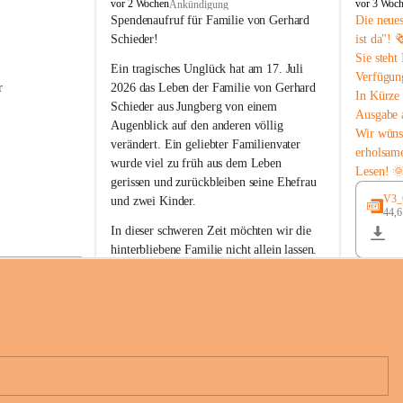
B
B
vor 2 Wochen
vor 3 Woc
Ankündigung
u
u
Spendenaufruf für Familie von Gerhard 
Die neue
c
c
Schieder!
ist da"! 
h
h
Sie steht
-
-
Ein tragisches Unglück hat am 17. Juli 
Verfügun
S
S
r 
2026 das Leben der Familie von Gerhard 
In Kürze 
t
t
Schieder aus Jungberg von einem 
Ausgabe 
.
.
Augenblick auf den anderen völlig 
M
M
Wir wüns
verändert. Ein geliebter Familienvater 
a
a
erholsam
wurde viel zu früh aus dem Leben 
g
g
Lesen! 
d
d
gerissen und zurückbleiben seine Ehefrau 
a
a
V3_G
und zwei Kinder.
l
l
44,
 
e
e
In dieser schweren Zeit möchten wir die 
n
n
hinterbliebene Familie nicht allein lassen. 
a
a
Mit Ihrer Spende können Sie ein Zeichen 
der Anteilnahme und der Solidarität setzen.
Wir danken allen Spenderinnen und 
n 
Spendern von Herzen für ihre 
e 
Unterstützung, ihre Hilfsbereitschaft und 
ihr Mitgefühl.