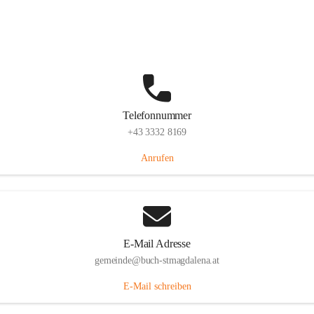
St. Magdalena 55, 8274 Buch-St. Magdalena, AUT
Auf Karte ansehen
Telefonnummer
+43 3332 8169
Anrufen
E-Mail Adresse
gemeinde@buch-stmagdalena.at
E-Mail schreiben