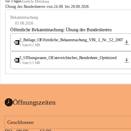
B
vor 3 Tagen
Amtliche Mitteilung
u
Übung des Bundesheeres von 24.08. bis 28.08.2026
c
h
Bekanntmachung
-
03.08.2026
S
Öffentliche Bekanntmachung: Übung des Bundesheeres
t
.
2_Beilage_OEffentliche_Bekannmachung_VBl._I_Nr._52_2007
M
1 Seite
•
0,1 MB
a
g
3_UEbungsraum_OEsterreichisches_Bundesheer_Optimized
d
1 Seite
•
3,5 MB
a
l
e
n
a
Öffnungszeiten
Geschlossen