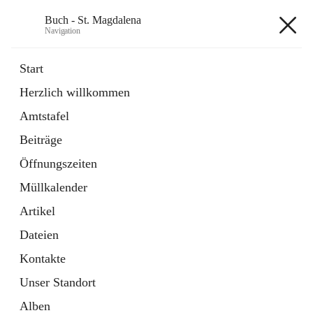
Buch - St. Magdalena
Navigation
Buch - St. Magdalena
Start
Herzlich willkommen
Gemeinde
Amtstafel
11 Schnellzugriffe
Beiträge
Bürgerservice
10 Schnellzugriffe
Öffnungszeiten
Müllkalender
+6
Artikel
Dateien
Kontakte
Unser Standort
Hauptadresse
Alben