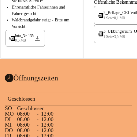
S
S
Sie dieses Service!
Öffentliche Bekanntm
t
t
Ehrenamtliche Fahrerinnen und 
.
.
2_Beilage_OEffent
Fahrer gesucht!
M
M
1 Seite
•
0,1 MB
Waldbrandgefahr steigt - Bitte um 
a
a
Vorsicht!
g
g
3_UEbungsraum_OEs
d
d
Info_Nr. 135
1 Seite
•
3,5 MB
a
a
0,6 MB
l
l
e
e
n
n
a
a
Öffnungszeiten
Geschlossen
SO
Geschlossen
MO
08:00
-
12:00
DI
08:00
-
12:00
MI
08:00
-
12:00
DO
08:00
-
12:00
FR
08:00
-
12:00