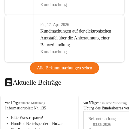
Kundmachung
Fr., 17. Apr. 2026
Kundmachungen auf der elektronischen
Amtstafel über die Anberaumung einer
Bauverhandlung
Kundmachung
Alle Bekanntmachungen sehen
Aktuelle Beiträge
B
B
vor 1 Tag
vor 5 Tagen
Amtliche Mitteilung
Amtliche Mitteilung
u
u
Informationsblatt Nr. 135
Übung des Bundesheeres von
c
c
Bitte Wasser sparen!
h
h
Bekanntmachung
-
-
Hundkot-Beutelspender - Nutzen 
03.08.2026