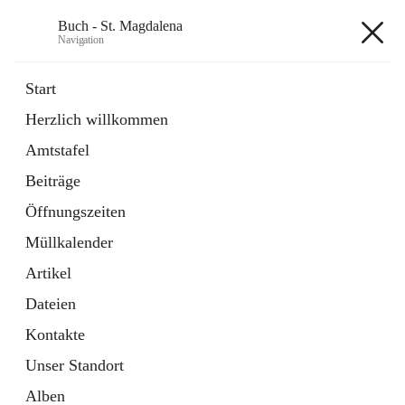
Buch - St. Magdalena
Navigation
Buch - St. Magdalena
Start
Herzlich willkommen
Gemeinde
Amtstafel
11 Schnellzugriffe
Beiträge
Bürgerservice
10 Schnellzugriffe
Öffnungszeiten
Müllkalender
+6
Artikel
Dateien
Kontakte
Unser Standort
Hauptadresse
Alben