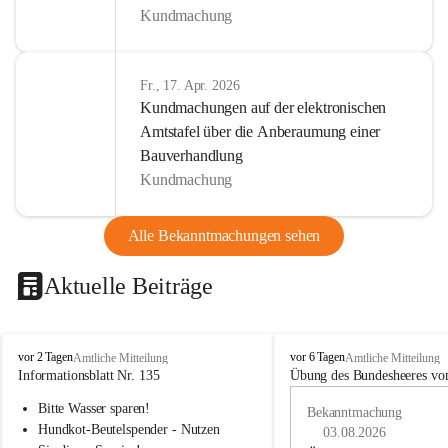
Kundmachung
Fr., 17. Apr. 2026
Kundmachungen auf der elektronischen
Amtstafel über die Anberaumung einer
Bauverhandlung
Kundmachung
Alle Bekanntmachungen sehen
Aktuelle Beiträge
B
B
vor 2 Tagen
vor 6 Tagen
Amtliche Mitteilung
Amtliche Mitteilung
u
u
Informationsblatt Nr. 135
Übung des Bundesheeres von
c
c
Bitte Wasser sparen!
h
h
Bekanntmachung
-
-
Hundkot-Beutelspender - Nutzen 
03.08.2026