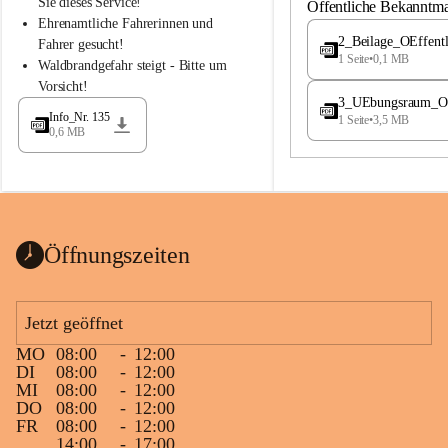
S
S
Sie dieses Service!
Öffentliche Bekanntm
t
t
Ehrenamtliche Fahrerinnen und 
.
.
2_Beilage_OEffent
Fahrer gesucht!
M
M
1 Seite
•
0,1 MB
Waldbrandgefahr steigt - Bitte um 
a
a
Vorsicht!
g
g
3_UEbungsraum_OEs
d
d
Info_Nr. 135
1 Seite
•
3,5 MB
a
a
0,6 MB
l
l
e
e
n
n
a
a
Öffnungszeiten
Jetzt geöffnet
MO
08:00
-
12:00
DI
08:00
-
12:00
MI
08:00
-
12:00
DO
08:00
-
12:00
FR
08:00
-
12:00
14:00
-
17:00