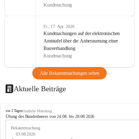
Kundmachung
Fr., 17. Apr. 2026
Kundmachungen auf der elektronischen
Amtstafel über die Anberaumung einer
Bauverhandlung
Kundmachung
Alle Bekanntmachungen sehen
Aktuelle Beiträge
B
vor 2 Tagen
Amtliche Mitteilung
u
Übung des Bundesheeres von 24.08. bis 28.08.2026
c
h
Bekanntmachung
-
03.08.2026