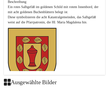
Beschreibung:

Ein rotes Salbgefäß im goldenen Schild mit rotem Innenbord, der 
mit acht goldenen Buchenblättern belegt ist.

Diese symbolisieren die acht Katastralgemeinden, das Salbgefäß 
Ausgewählte Bilder
Das neue Wappen ist eine Verschmelzung der Wappen der ehemals 
selbstständigen Gemeinden Buch-Geiseldorf und St. Magdalena.
