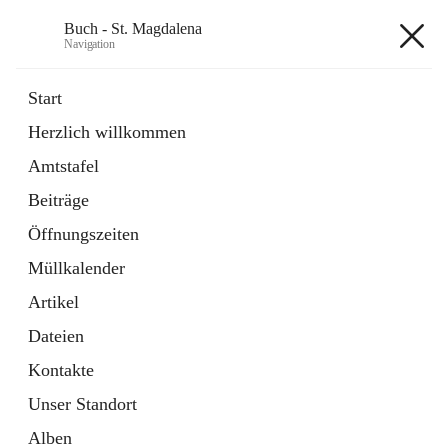
Buch - St. Magdalena
Navigation
Buch - St. Magdalena
Start
Herzlich willkommen
Gemeinde
Amtstafel
11 Schnellzugriffe
Beiträge
Bürgerservice
10 Schnellzugriffe
Öffnungszeiten
Müllkalender
+6
Artikel
Dateien
Kontakte
Unser Standort
Hauptadresse
Alben