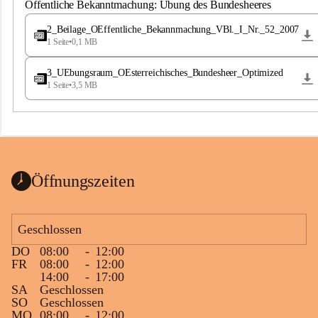
S
Öffentliche Bekanntmachung: Übung des Bundesheeres
t
.
2_Beilage_OEffentliche_Bekannmachung_VBl._I_Nr._52_2007
M
1 Seite
•
0,1 MB
a
g
3_UEbungsraum_OEsterreichisches_Bundesheer_Optimized
d
1 Seite
•
3,5 MB
a
l
e
n
a
Öffnungszeiten
Geschlossen
DO
08:00
-
12:00
FR
08:00
-
12:00
14:00
-
17:00
SA
Geschlossen
SO
Geschlossen
MO
08:00
-
12:00