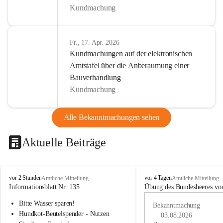
Kundmachung
Fr., 17. Apr. 2026
Kundmachungen auf der elektronischen
Amtstafel über die Anberaumung einer
Bauverhandlung
Kundmachung
Alle Bekanntmachungen sehen
Aktuelle Beiträge
B
B
vor 2 Stunden
vor 4 Tagen
Amtliche Mitteilung
Amtliche Mitteilung
u
u
Informationsblatt Nr. 135
Übung des Bundesheeres von
c
c
Bitte Wasser sparen!
h
h
Bekanntmachung
-
-
Hundkot-Beutelspender - Nutzen 
03.08.2026