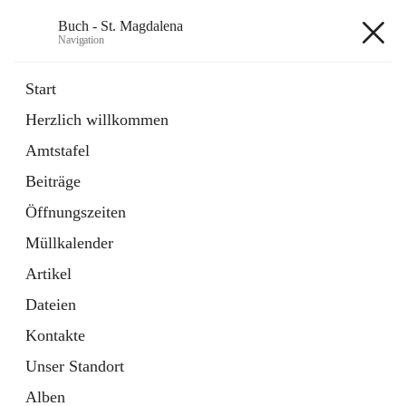
Buch - St. Magdalena
Navigation
Buch - St. Magdalena
Start
Herzlich willkommen
Gemeinde
Amtstafel
11 Schnellzugriffe
Beiträge
Bürgerservice
10 Schnellzugriffe
Öffnungszeiten
Müllkalender
+6
Artikel
Dateien
Kontakte
Unser Standort
Hauptadresse
Alben