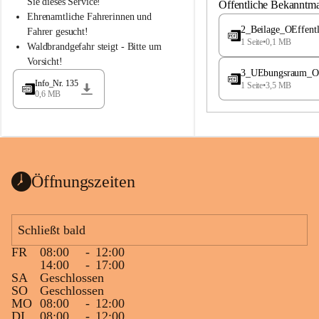
S
S
Sie dieses Service!
Öffentliche Bekanntm
t
t
Ehrenamtliche Fahrerinnen und 
.
.
2_Beilage_OEffent
Fahrer gesucht!
M
M
1 Seite
•
0,1 MB
Waldbrandgefahr steigt - Bitte um 
a
a
Vorsicht!
g
g
3_UEbungsraum_OEs
d
d
Info_Nr. 135
1 Seite
•
3,5 MB
a
a
0,6 MB
l
l
e
e
n
n
a
a
Öffnungszeiten
Schließt bald
FR
08:00
-
12:00
14:00
-
17:00
SA
Geschlossen
SO
Geschlossen
MO
08:00
-
12:00
DI
08:00
-
12:00